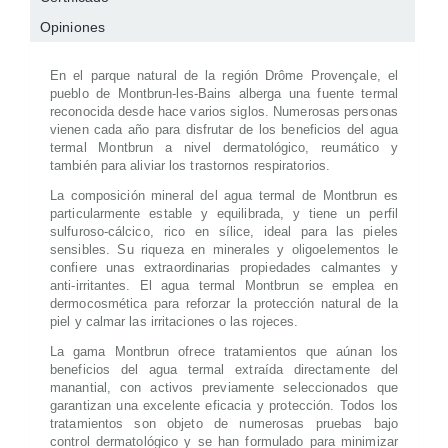
Opiniones
En el parque natural de la región Drôme Provençale, el
pueblo de Montbrun-les-Bains alberga una fuente termal
reconocida desde hace varios siglos. Numerosas personas
vienen cada año para disfrutar de los beneficios del agua
termal Montbrun a nivel
dermatológico, reumático y
también para aliviar los trastornos respiratorios.
La composición mineral del agua termal de Montbrun es
particularmente estable y equilibrada, y tiene un perfil
sulfuroso-cálcico, rico en sílice, ideal para las pieles
sensibles. Su riqueza en minerales y oligoelementos le
confiere unas extraordinarias propiedades calmantes y
anti-irritantes. El agua termal Montbrun se emplea en
dermocosmética para reforzar la protección natural de la
piel y calmar las irritaciones o las rojeces.
La gama Montbrun ofrece tratamientos que aúnan los
beneficios del agua termal extraída directamente del
manantial, con activos previamente seleccionados que
garantizan una excelente eficacia y protección. Todos los
tratamientos son objeto de numerosas pruebas bajo
control dermatológico y se han formulado para minimizar