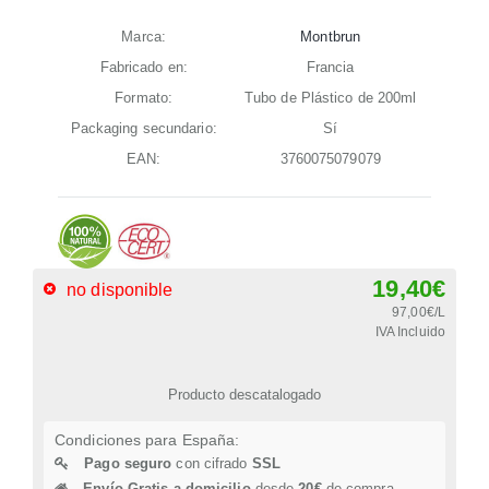
Marca:
Montbrun
Fabricado en:
Francia
Formato:
Tubo de Plástico de 200ml
Packaging secundario:
Sí
EAN:
3760075079079
19,40€
no disponible
97,00€/L
IVA Incluido
Producto descatalogado
Condiciones para España:
Pago seguro
con cifrado
SSL
Envío Gratis a domicilio
desde
20€
de compra