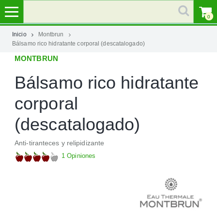
0
Inicio
Montbrun
Bálsamo rico hidratante corporal (descatalogado)
MI
MONTBRUN
CUENTA
Bálsamo rico hidratante
MARCAS
corporal
CATEGORÍAS
(descatalogado)
Anti-tiranteces y relipidizante
AYUDA
1 Opiniones