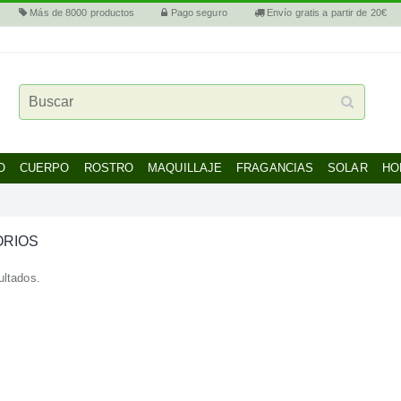
Más de 8000 productos
Pago seguro
Envío gratis a partir de 20€
O
CUERPO
ROSTRO
MAQUILLAJE
FRAGANCIAS
SOLAR
HO
RIOS
ultados.