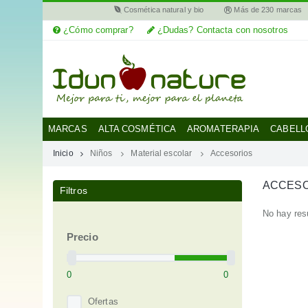
Cosmética natural y bio
Más de 230 marcas
¿Cómo comprar?
¿Dudas? Contacta con nosotros
MI
CUENTA
MARCAS
MARCAS
ALTA COSMÉTICA
AROMATERAPIA
CABELL
Inicio
Niños
Material escolar
Accesorios
CATEGORÍAS
ACCESO
Filtros
AYUDA
No hay res
Precio
Ofertas