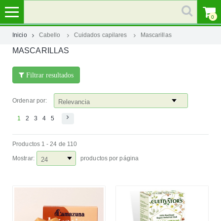
0
Inicio
Cabello
Cuidados capilares
Mascarillas
MASCARILLAS
MI
CUENTA
Filtrar resultados
MARCAS
Ordenar por:
CATEGORÍAS
1
2
3
4
5
Productos 1 - 24 de 110
AYUDA
Mostrar:
productos por página