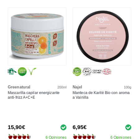
Greenatural
Najel
200ml
100g
Mascarilla capilar energizante
Manteca de Karité Bio con aroma
anti-frizz A+C+E
a Vainilla
15,90€
6,95€
6 Opiniones
6 Opiniones