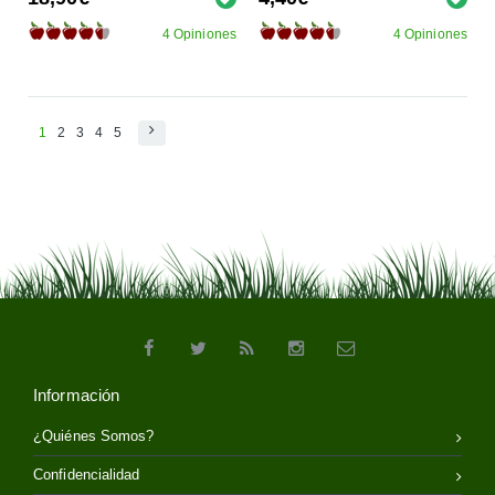
4 Opiniones
4 Opiniones
1
2
3
4
5
Información
¿Quiénes Somos?
Confidencialidad