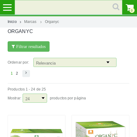
0
Inicio
Marcas
Organyc
ORGANYC
MI
CUENTA
Filtrar resultados
MARCAS
Ordenar por:
CATEGORÍAS
1
2
Productos 1 - 24 de 25
AYUDA
Mostrar:
productos por página