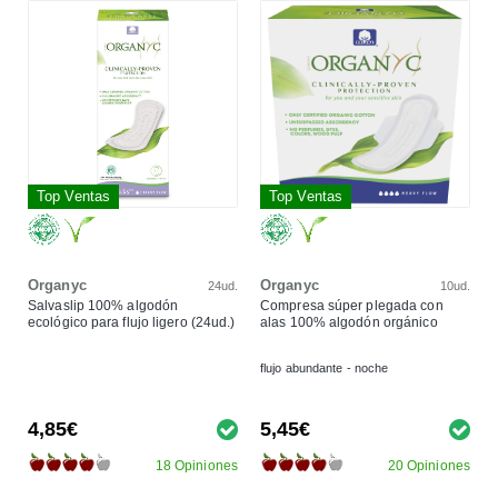
Top Ventas
Top Ventas
Organyc
Organyc
24ud.
10ud.
Salvaslip 100% algodón
Compresa súper plegada con
ecológico para flujo ligero (24ud.)
alas 100% algodón orgánico
flujo abundante - noche
4,85€
5,45€
18 Opiniones
20 Opiniones