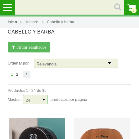
0
Inicio
Hombre
Cabello y barba
CABELLO Y BARBA
MI
CUENTA
Filtrar resultados
MARCAS
Ordenar por:
CATEGORÍAS
1
2
Productos 1 - 24 de 35
AYUDA
Mostrar:
productos por página