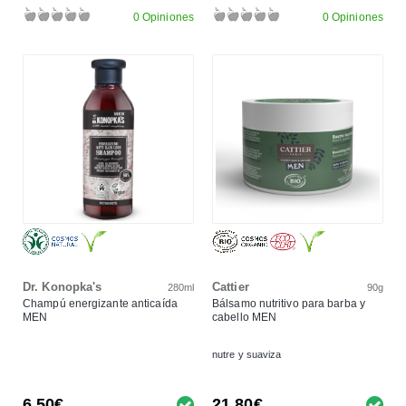
0 Opiniones
0 Opiniones
Dr. Konopka's
Cattier
280ml
90g
Champú energizante anticaída
Bálsamo nutritivo para barba y
MEN
cabello MEN
nutre y suaviza
6,50€
21,80€