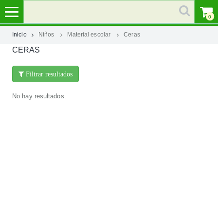
0
Inicio
Niños
Material escolar
Ceras
CERAS
MI
CUENTA
Filtrar resultados
MARCAS
No hay resultados.
CATEGORÍAS
AYUDA