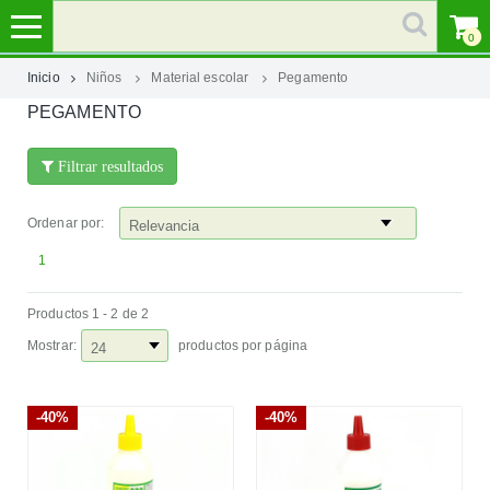
0
Inicio
Niños
Material escolar
Pegamento
PEGAMENTO
MI
CUENTA
Filtrar resultados
MARCAS
Ordenar por:
CATEGORÍAS
1
Productos 1 - 2 de 2
AYUDA
Mostrar:
productos por página
-40%
-40%