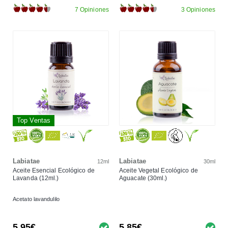
7 Opiniones
3 Opiniones
Top Ventas
Labiatae
Labiatae
12ml
30ml
Aceite Esencial Ecológico de
Aceite Vegetal Ecológico de
Lavanda (12ml.)
Aguacate (30ml.)
Acetato lavandulilo
5,95€
5,85€