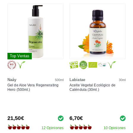
Top Ventas
Naáy
Labiatae
500ml
30ml
Gel de Aloe Vera Regenerating
Aceite Vegetal Ecológico de
Hero (500ml.)
Caléndula (30ml.)
21,50€
6,70€
12 Opiniones
10 Opiniones