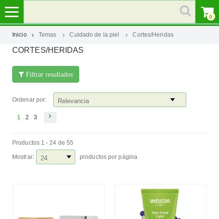
0
Inicio
Temas
Cuidado de la piel
Cortes/Heridas
CORTES/HERIDAS
MI
CUENTA
Filtrar resultados
MARCAS
Ordenar por:
CATEGORÍAS
1
2
3
Productos 1 - 24 de 55
AYUDA
Mostrar:
productos por página