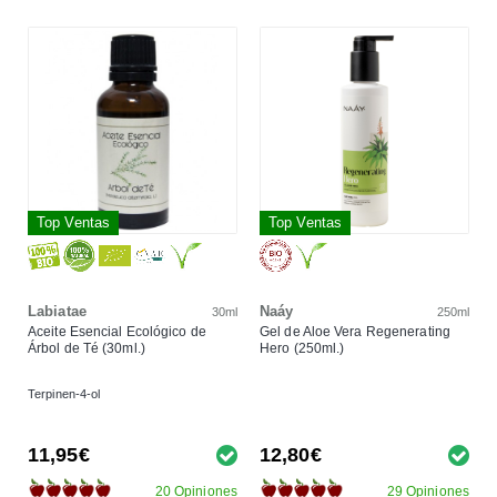
Top Ventas
Top Ventas
Labiatae
Naáy
30ml
250ml
Aceite Esencial Ecológico de
Gel de Aloe Vera Regenerating
Árbol de Té (30ml.)
Hero (250ml.)
Terpinen-4-ol
11,95€
12,80€
20 Opiniones
29 Opiniones