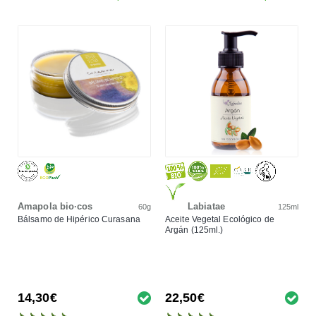
Amapola bio·cos
Labiatae
60g
125ml
Bálsamo de Hipérico Curasana
Aceite Vegetal Ecológico de
Argán (125ml.)
14,30€
22,50€