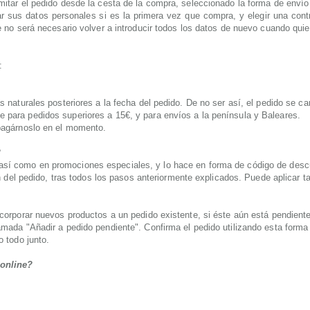
mitar el pedido desde la cesta de la compra, seleccionado la forma de envío
ar sus datos personales si es la primera vez que compra, y elegir una con
e no será necesario volver a introducir todos los datos de nuevo cuando quier
:
s naturales posteriores a la fecha del pedido. De no ser así, el pedido se c
 para pedidos superiores a 15€, y para envíos a la península y Baleares.
 pagárnoslo en el momento.
?
sí como en promociones especiales, y lo hace en forma de código de descu
ión del pedido, tras todos los pasos anteriormente explicados. Puede aplicar
ncorporar nuevos productos a un pedido existente, si éste aún está pendien
lamada "Añadir a pedido pendiente". Confirma el pedido utilizando esta for
o todo junto.
 online?