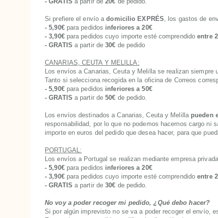
- GRATIS
a partir de
20€
de pedido.
Si prefiere el envío a
domicilio EXPRÉS
, los gastos de env
- 5,90€
para pedidos
inferiores a 20€
- 3,90€
para pedidos cuyo importe esté comprendido
entre 
- GRATIS
a partir de
30€
de pedido
CANARIAS, CEUTA Y MELILLA:
Los envíos a Canarias, Ceuta y Melilla se realizan siempre ut
Tanto si selecciona recogida en la oficina de Correos corres
- 5,90€
para pedidos
inferiores a 50€
- GRATIS
a partir de
50€
de pedido.
Los envíos destinados a Canarias, Ceuta y Melilla
pueden e
responsabilidad, por lo que no podemos hacernos cargo ni sab
importe en euros del pedido que desea hacer, para que pued
PORTUGAL:
Los envíos a Portugal se realizan mediante empresa privad
- 5,90€
para pedidos
inferiores a 20€
- 3,90€
para pedidos cuyo importe esté comprendido
entre 
- GRATIS
a partir de
30€
de pedido.
No voy a poder recoger mi pedido, ¿Qué debo hacer?
Si por algún imprevisto no se va a poder recoger el envío, 