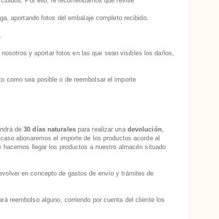
arcibidos. Por ello, le recomendamos que revise
ga,
aportando fotos del embalaje completo recibido.
.
n nosotros y aportar fotos en las que sean visibles los daños,
nto como sea posible o de reembolsar el importe
ondrá de
30 días naturales
para realizar una
devolución
,
te caso abonaremos el importe de los productos acorde al
e hacernos llegar los productos a nuestro almacén situado
devolver en concepto de gastos de envío y trámites de
rá reembolso alguno, corriendo por cuenta del cliente los