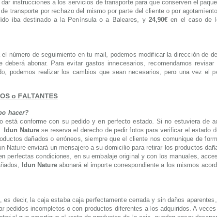
o dar instrucciones a los servicios de transporte para que conserven el paqu
de transporte por rechazo del mismo por parte del cliente o por agotamiento
dido iba destinado a la Península o a Baleares, y
24,90€
en el caso de l
l número de seguimiento en tu mail, podemos modificar la dirección de de
e deberá abonar. Para evitar gastos innecesarios, recomendamos revisar 
ado, podemos realizar los cambios que sean necesarios, pero una vez el
OS o FALTANTES
bo hacer?
o está conforme con su pedido y en perfecto estado. Si no estuviera de a
.
Idun Nature
se reserva el derecho de pedir fotos para verificar el estado 
roductos dañados o erróneos, siempre que el cliente nos comunique de forma
n Nature enviará un mensajero a su domicilio para retirar los productos daña
 en perfectas condiciones, en su embalaje original y con los manuales, acce
dañados,
Idun Nature
abonará el importe correspondiente a los mismos acord
o, es decir, la caja estaba caja perfectamente cerrada y sin daños aparente
r pedidos incompletos o con productos diferentes a los adquiridos. A vec