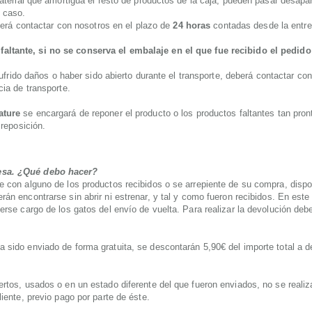
material que amortigua el resto de productos de la caja, pueden pasar desap
 caso.
berá contactar con nosotros en el plazo de
24 horas
contadas desde la entre
altante, si no se conserva el embalaje en el que fue recibido el pedido
sufrido daños o haber sido abierto durante el transporte, deberá contactar co
ia de transporte.
ature
se encargará de reponer el producto o los productos faltantes tan pro
 reposición.
resa. ¿Qué debo hacer?
e con alguno de los productos recibidos o se arrepiente de su compra, disp
rán encontrarse sin abrir ni estrenar, y tal y como fueron recibidos. En es
erse cargo de los gatos del envío de vuelta. Para realizar la devolución deb
 sido enviado de forma gratuita, se descontarán 5,90€ del importe total a 
rtos, usados o en un estado diferente del que fueron enviados, no se realiza
iente, previo pago por parte de éste.