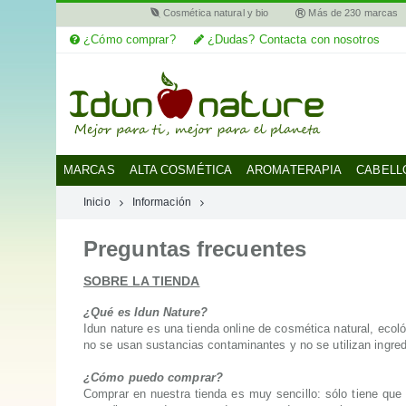
Cosmética natural y bio
Más de 230 marcas
¿Cómo comprar?
¿Dudas? Contacta con nosotros
MI
CUENTA
MARCAS
MARCAS
ALTA COSMÉTICA
AROMATERAPIA
CABELL
Inicio
Información
CATEGORÍAS
Preguntas frecuentes
AYUDA
SOBRE LA TIENDA
¿Qué es Idun Nature?
Idun nature es una tienda online de cosmética natural, ecol
no se usan sustancias contaminantes y no se utilizan ingre
¿Cómo puedo comprar?
Comprar en nuestra tienda es muy sencillo: sólo tiene que e