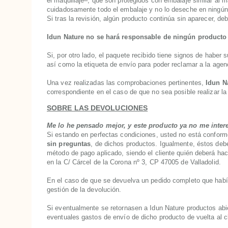
el maquillaje–, que son protegidos con embalaje similar al 
cuidadosamente todo el embalaje y no lo deseche en ningún
Si tras la revisión, algún producto continúa sin aparecer, de
Idun Nature
no se hará responsable de ningún producto f
Si, por otro lado, el paquete recibido tiene signos de haber 
así como la etiqueta de envío para poder reclamar a la agenc
Una vez realizadas las comprobaciones pertinentes,
Idun N
correspondiente en el caso de que no sea posible realizar la
SOBRE LAS DEVOLUCIONES
Me lo he pensado mejor, y este producto ya no me inte
Si estando en perfectas condiciones, usted no está conform
sin preguntas
, de dichos productos. Igualmente, éstos debe
método de pago aplicado, siendo el cliente quién deberá hac
en la C/ Cárcel de la Corona nº 3, CP 47005 de Valladolid.
En el caso de que se devuelva un pedido completo que había
gestión de la devolución.
Si eventualmente se retornasen a Idun Nature productos abie
eventuales gastos de envío de dicho producto de vuelta al cl