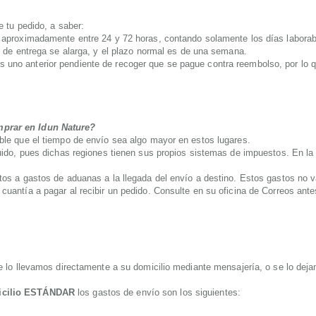
e tu pedido, a saber:
e aproximadamente entre 24 y 72 horas, contando solamente los días laborab
o de entrega se alarga, y el plazo normal es de una semana.
 uno anterior pendiente de recoger que se pague contra reembolso, por lo 
mprar en Idun Nature?
ble que el tiempo de envío sea algo mayor en estos lugares.
luido, pues dichas regiones tienen sus propios sistemas de impuestos. En la
tos a gastos de aduanas a la llegada del envío a destino. Estos gastos no va
uantía a pagar al recibir un pedido. Consulte en su oficina de Correos antes
se lo llevamos directamente a su domicilio mediante mensajería, o se lo de
icilio ESTÁNDAR
los gastos de envío son los siguientes: