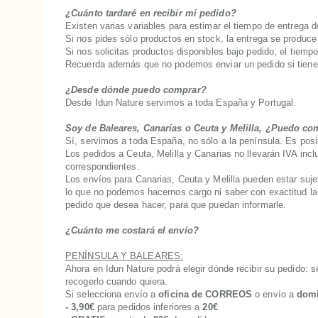
¿Cuánto tardaré en recibir mi pedido?
Existen varias variables para estimar el tiempo de entrega d
Si nos pides sólo productos en stock, la entrega se produc
Si nos solicitas productos disponibles bajo pedido, el tiemp
Recuerda además que no podemos enviar un pedido si tienes
¿Desde dónde puedo comprar?
Desde Idun Nature servimos a toda España y Portugal.
Soy de Baleares, Canarias o Ceuta y Melilla, ¿Puedo co
Sí, servimos a toda España, no sólo a la península. Es posi
Los pedidos a Ceuta, Melilla y Canarias no llevarán IVA inc
correspondientes.
Los envíos para Canarias, Ceuta y Melilla pueden estar suje
lo que no podemos hacernos cargo ni saber con exactitud la c
pedido que desea hacer, para que puedan informarle.
¿Cuánto me costará el envío?
PENÍNSULA Y BALEARES:
Ahora en Idun Nature podrá elegir dónde recibir su pedido: 
recogerlo cuando quiera.
Si selecciona envío a
oficina de
CORREOS
o envío a
dom
- 3,90€
para pedidos
inferiores a
20€