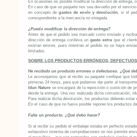
En ocasiones es posible modificar la dirección de entrega, 
En caso de que un paquete nos sea devuelto por el servicio 
en concepto de
gastos de envío y devolución
, si el pe
correspondiente a la mercancía no etregada
.
¿Puedo modificar la dirección de entrega?
Antes de que el pedido sea marcado como enviado y reciba e
dirección de entrega conlleva un
gasto extra
que el client
existan errores, pues mientras el pedido no se haya envi
limitados.
SOBRE LOS PRODUCTOS ERRÓNEOS, DEFECTUOS
He recibido un producto erroneo o defectuoso. ¿Qué de
Le aconsejamos que al recibir su paquete verifique que tod
primeras 24 horas, para que podamos dar parte al transporte
Idun Nature
se encargará de la reposición o sustición de p
desde la entrega. Una vez realizada dicha comunicación, Idu
Para realizar dicha devolución, los productos deberán estar
En el caso de que no fuese posible reponer los productos 
Falta un producto. ¿Qué debo hacer?
Si al recibir su pedido el embalaje estaba en perfecto estad
exhaustivo sistema de comprobaciones no nos permite envia