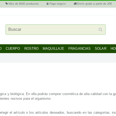
Más de 8000 productos
Pago seguro
Envío gratis a partir de 20€
O
CUERPO
ROSTRO
MAQUILLAJE
FRAGANCIAS
SOLAR
HO
ógica y biológica. En ella podrás comprar cosmética de alta calidad con la 
dientes nocivos para el organismo.
legir el artículo o los artículos deseados, buscando en las categorías, in