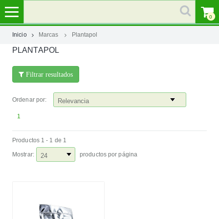
0
Inicio
Marcas
Plantapol
PLANTAPOL
MI
CUENTA
Filtrar resultados
MARCAS
Ordenar por:
CATEGORÍAS
1
Productos 1 - 1 de 1
AYUDA
Mostrar:
productos por página