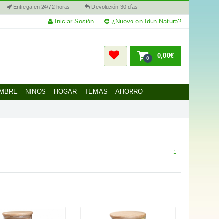
Entrega en 24/72 horas
Devolución 30 días
Iniciar Sesión
¿Nuevo en Idun Nature?
0,00€
0
MBRE
NIÑOS
HOGAR
TEMAS
AHORRO
1