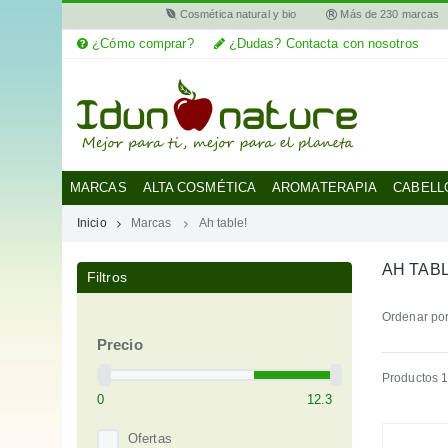
Cosmética natural y bio
Más de 230 marcas
¿Cómo comprar?
¿Dudas? Contacta con nosotros
MI
CUENTA
MARCAS
MARCAS
ALTA COSMÉTICA
AROMATERAPIA
CABELL
Inicio
Marcas
Ah table!
CATEGORÍAS
AH TABL
Filtros
AYUDA
Ordenar por
Precio
Productos 1
Ofertas