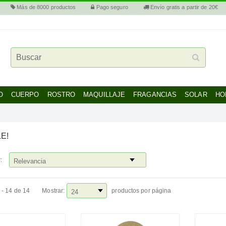
Más de 8000 productos
Pago seguro
Envío gratis a partir de 20€
O
CUERPO
ROSTRO
MAQUILLAJE
FRAGANCIAS
SOLAR
HO
E!
:
 - 14 de 14
Mostrar:
productos por página