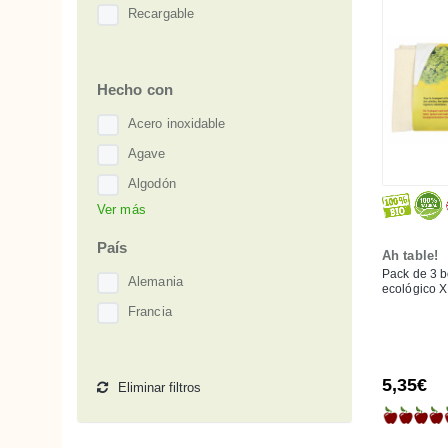
Recargable
Hecho con
Acero inoxidable
Agave
Algodón
Ver más
Boj
Caucho/Látex
País
Ah table!
Fresno
Pack de 3 b
Alemania
ecológico 
Haya
Francia
Madera de Haya
Papel
5,35€
Eliminar filtros
Tilo