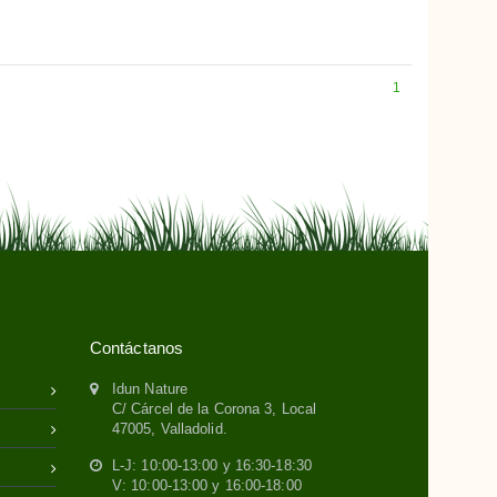
1
Contáctanos
Idun Nature
C/ Cárcel de la Corona 3, Local
47005, Valladolid.
L-J: 10:00-13:00 y 16:30-18:30
V: 10:00-13:00 y 16:00-18:00