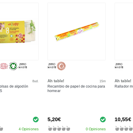
Ah table!
Ah table!
8ud.
15m
olsas de algodón
Recambio de papel de cocina para
Rallador m
XS
hornear
5,20€
10,55€
4 Opiniones
0 Opiniones