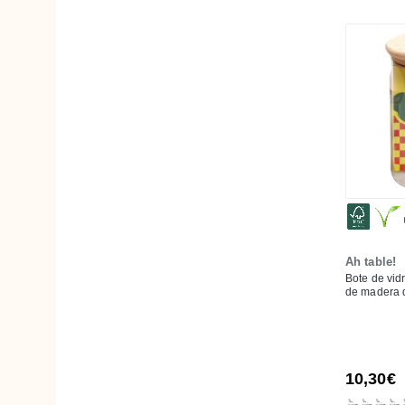
Ah table!
Bote de vidr
de madera d
10,30€