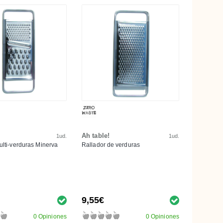
Ah table!
1ud.
1ud.
ulti-verduras Minerva
Rallador de verduras
9,55€
0 Opiniones
0 Opiniones