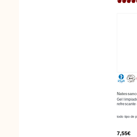
Ciprés
Clavo
Clementina
Cola de Caballo
Equinácea
Escualeno (o Escualano)
Eucalipto
Fucus o Encina de mar
Gaulteria
Geranio
Natessanc
Ginkgo
Gel limpia
refrescante
Girasol
Harpagofito
todo tipo de p
Hibisco
7,55€
Hiedra