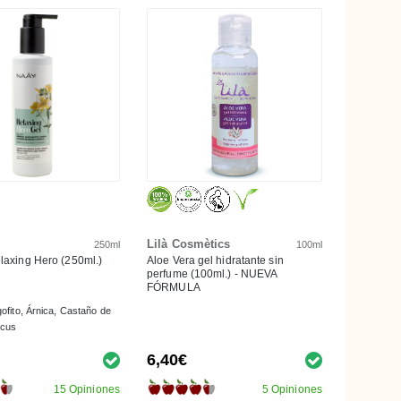
Lilà Cosmètics
250ml
100ml
elaxing Hero (250ml.)
Aloe Vera gel hidratante sin
perfume (100ml.) - NUEVA
FÓRMULA
ofito, Árnica, Castaño de
scus
6,40€
15 Opiniones
5 Opiniones