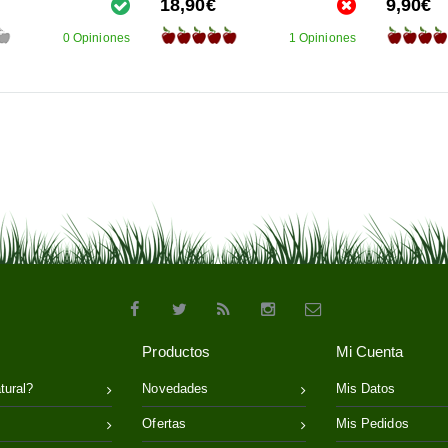
18,90€
9,90€
0 Opiniones
1 Opiniones
Productos
Mi Cuenta
tural?
Novedades
Mis Datos
Ofertas
Mis Pedidos