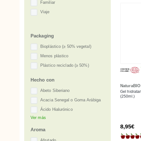
Familiar
Respiración
Eco Control
Viaje
Rojeces
Ecocert
Uñas frágiles
ICADA natural
Varices, venas y capilares
Packaging
ICEA
Bioplástico (≥ 50% vegetal)
Leaping Bunny
Menos plástico
One Voice
Plástico reciclado (≥ 50%)
Hecho con
NaturaBI
Abeto Siberiano
Gel hidrata
(250ml.)
Acacia Senegal o Goma Arábiga
Ácido Hialurónico
Ver más
Ácido Láctico
8,95€
Alantoína
Aroma
Alcanfor/Palo de Ho
Afrutado