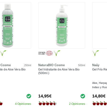
O Cosme
NaturaBIO Cosme
Naáy
250ml
500ml
nte de Aloe Vera Bio
Gel hidratante de Aloe Vera Bio
Gel Frío R
(500ml.)
Aloe, Harpag
Indias y Ru
14,95€
14,80€
4 Opiniones
2 Opiniones