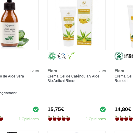
Flora
Flora
125ml
75ml
ro de Aloe Vera
Crema Gel de Caléndula y Aloe
Crema Gel 
Bio Antichi Rimedi
Remedi
 regenerador
15,75€
14,80€
1 Opiniones
1 Opiniones