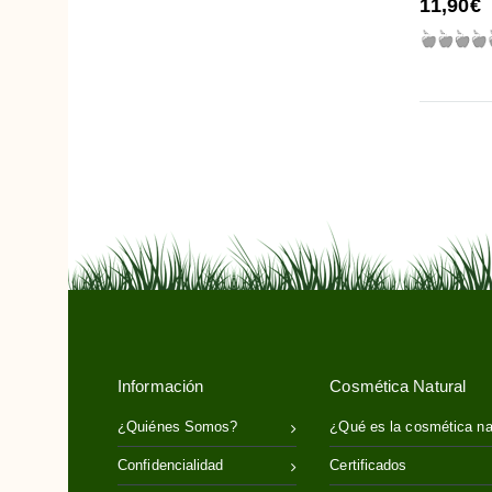
11,90€
Orégano
Pimienta Negra
Piña
Romero
Rosa Damascena
Rosa Moschata o almizclera
Rusco
Sauce Blanco
Sésamo
Soja
Té Verde
Información
Cosmética Natural
Ulmaria o Reina de los prados
Vitamina E
¿Quiénes Somos?
¿Qué es la cosmética na
Confidencialidad
Certificados