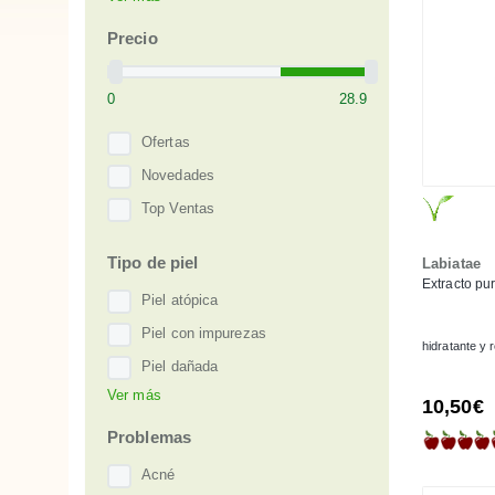
Earth·Line
Flora
Precio
Florame
Hello Green
Labiatae
Ofertas
LaSaponaria
Novedades
Lilà Cosmètics
Top Ventas
Naáy
Tipo de piel
Labiatae
Natessance
Extracto pu
NaturaBIO Cosmetics
Piel atópica
Urtekram
Piel con impurezas
hidratante y
Piel dañada
Ver más
Piel deshidratada
10,50€
Piel grasa
Problemas
Piel irritada
Acné