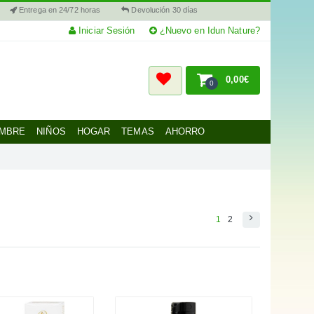
Entrega en 24/72 horas
Devolución 30 días
Iniciar Sesión
¿Nuevo en Idun Nature?
0,00€
0
MBRE
NIÑOS
HOGAR
TEMAS
AHORRO
1
2