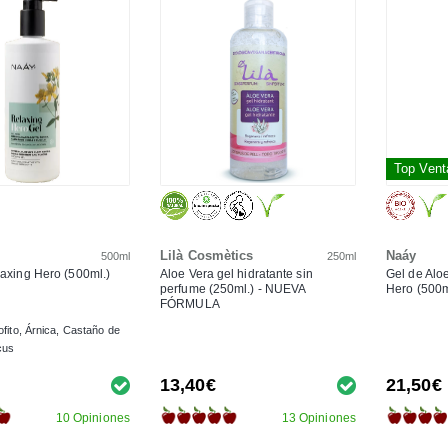
Top Vent
Lilà Cosmètics
Naáy
500ml
250ml
laxing Hero (500ml.)
Aloe Vera gel hidratante sin
Gel de Alo
perfume (250ml.) - NUEVA
Hero (500m
FÓRMULA
fito, Árnica, Castaño de
cus
13,40€
21,50€
10 Opiniones
13 Opiniones