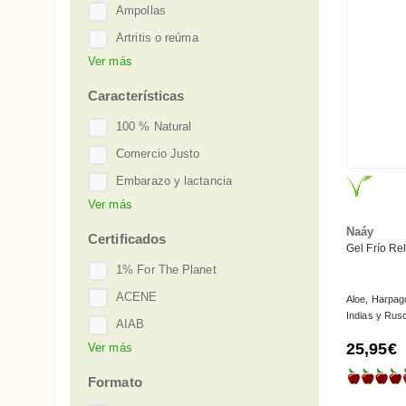
Piel joven
Ampollas
Piel mixta
Artritis o reúma
Piel normal
Ver más
Celulitis
Piel seca
Cicatrices
Características
Piel sensible
Cuero cabelludo irritado o sensible
100 % Natural
Todo tipo de piel
Dermatitis o eczema
Comercio Justo
Dolores de cabeza
Embarazo y lactancia
Envejecimiento
Ver más
Hipoalergénico
Flacidez
Naáy
Premiado
Certificados
Gel Frío Re
Heridas
Sin aceites esenciales
1% For The Planet
Músculos y articulaciones
Sin perfume
ACENE
Aloe, Harpago
Picaduras de insectos
Indias y Rus
Sin sulfatos
AIAB
Piernas y pies cansados
Sport
25,95€
Ver más
BDIH
Psoriasis
Testado al níquel
Bio.Inspecta
Formato
Quemaduras
Vegan
Cosmos Organic