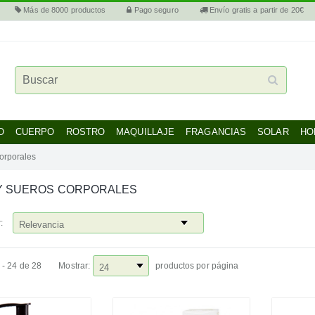
Más de 8000 productos
Pago seguro
Envío gratis a partir de 20€
O
CUERPO
ROSTRO
MAQUILLAJE
FRAGANCIAS
SOLAR
HO
orporales
Y SUEROS CORPORALES
:
 - 24 de 28
Mostrar:
productos por página