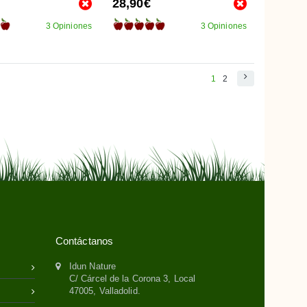
28,90€
3 Opiniones
3 Opiniones
1
2
Contáctanos
Idun Nature
C/ Cárcel de la Corona 3, Local
47005, Valladolid.