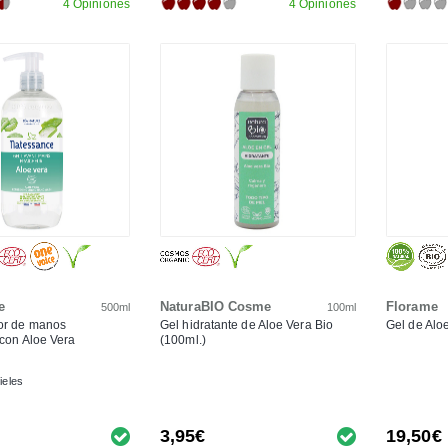
4 Opiniones
4 Opiniones
e
NaturaBIO Cosme
Florame
500ml
100ml
dor de manos
Gel hidratante de Aloe Vera Bio
Gel de Aloe
 con Aloe Vera
(100ml.)
ieles
3,95€
19,50€