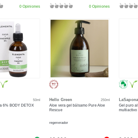
0 Opiniones
0 Opiniones
Hello Green
LaSapona
50ml
250ml
iña 6% BODY DETOX
Aloe vera gel bálsamo Pure Aloe
Gel puro a
Rescue
multiactivo 
regenerador