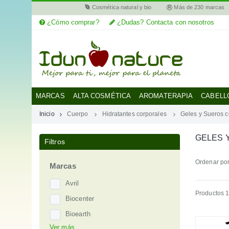
Cosmética natural y bio
Más de 230 marcas
¿Cómo comprar?
¿Dudas? Contacta con nosotros
MI
CUENTA
MARCAS
MARCAS
ALTA COSMÉTICA
AROMATERAPIA
CABELL
Inicio
Cuerpo
Hidratantes corporales
Geles y Sueros c
CATEGORÍAS
GELES 
Filtros
AYUDA
Ordenar por
Marcas
Avril
Productos 1
Biocenter
Bioearth
Ver más