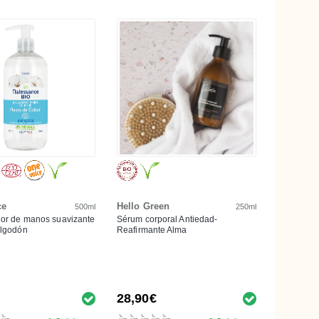
ce
Hello Green
500ml
250ml
dor de manos suavizante
Sérum corporal Antiedad-
Algodón
Reafirmante Alma
28,90€