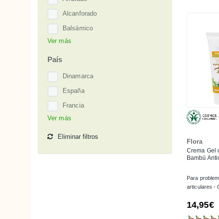
Algas Rojas
Alcanforado
Almendra Dulce
Balsámico
Aloe Vera
Ver más
Cítrico
Árnica
Floral
País
Avena
Floral Afrutado
Dinamarca
Bambú
Fresco
España
Bentonita
Limón
Francia
Beta-Glucano
Mentolado
Ver más
Italia
Café/Cafeína
Naranja
Países Bajos
Eliminar filtros
Flora
Caléndula
Neutro
Crema Gel d
Calófilo o Tamanu
Bambú Anti
Canela
Para proble
Castaño de Indias
articulares - 
Centella Asiática (Gotu Kola)
14,95€
Cera de Abejas