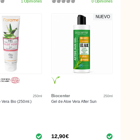
1 Opiniones
0 Opiniones
NUEVO
Biocenter
250ml
250ml
 Vera Bio (250ml.)
Gel de Aloe Vera After Sun
12,90€