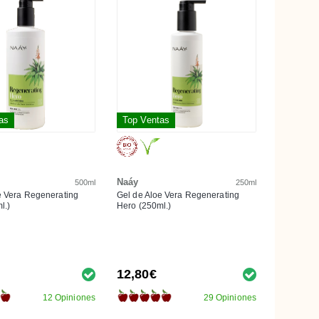
as
Top Ventas
Naáy
500ml
250ml
e Vera Regenerating
Gel de Aloe Vera Regenerating
l.)
Hero (250ml.)
12,80€
12 Opiniones
29 Opiniones