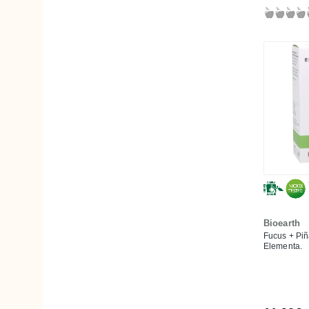
Incienso
Karité
Lavanda
Lavandín
Limón
Lino
Lúpulo
Malvavisco
Manzanilla
Menta Piperita
Bioearth
Menta Silvestre
Fucus + P
Mica
Elementa.
Musgo de Irlanda (Carrageenan)
Naranja
Oliva