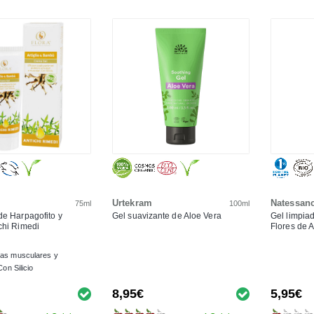
Urtekram
Natessan
75ml
100ml
e Harpagofito y
Gel suavizante de Aloe Vera
Gel limpia
chi Rimedi
Flores de 
mas musculares y
Con Silicio
8,95€
5,95€