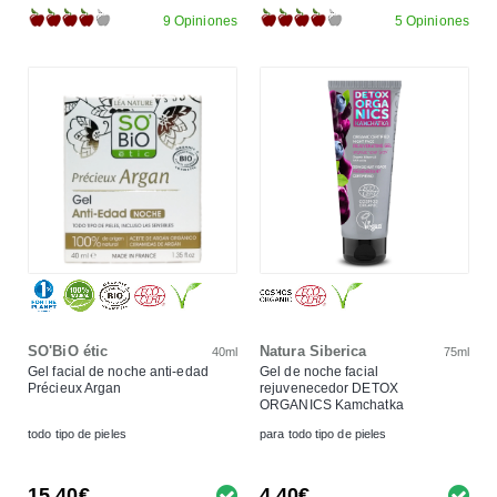
9 Opiniones
5 Opiniones
SO'BiO étic
Natura Siberica
40ml
75ml
Gel facial de noche anti-edad
Gel de noche facial
Précieux Argan
rejuvenecedor DETOX
ORGANICS Kamchatka
todo tipo de pieles
para todo tipo de pieles
15,40€
4,40€