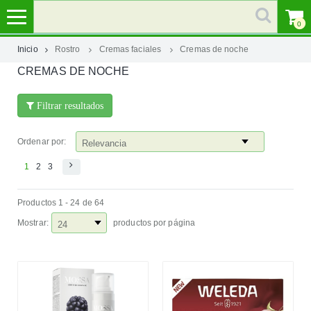
0
Inicio
Rostro
Cremas faciales
Cremas de noche
CREMAS DE NOCHE
MI
CUENTA
Filtrar resultados
MARCAS
Ordenar por:
CATEGORÍAS
1
2
3
Productos 1 - 24 de 64
AYUDA
Mostrar:
productos por página