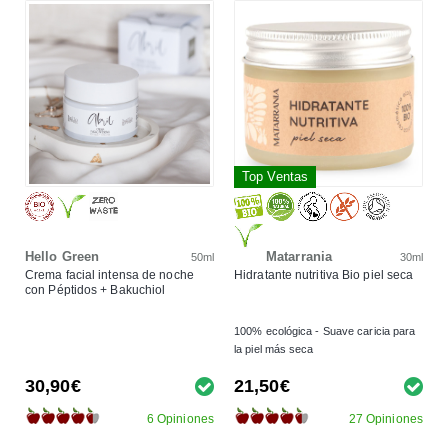
Top Ventas
Hello Green
Matarrania
50ml
30ml
Crema facial intensa de noche
Hidratante nutritiva Bio piel seca
con Péptidos + Bakuchiol
100% ecológica - Suave caricia para
la piel más seca
30,90€
21,50€
6 Opiniones
27 Opiniones