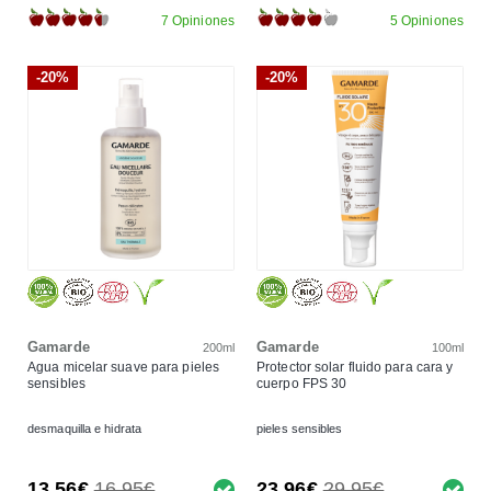
7 Opiniones
5 Opiniones
-20%
-20%
Gamarde
Gamarde
200ml
100ml
Agua micelar suave para pieles
Protector solar fluido para cara y
sensibles
cuerpo FPS 30
desmaquilla e hidrata
pieles sensibles
13,56€
16,95€
23,96€
29,95€