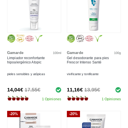
Gamarde
Gamarde
100ml
100g
Limpiador reconfortante
Gel desodorante para pies
hipoalergénico Atopic
Frescor Intenso Santé
pieles sensibles y atópicas
vivificante y tonificante
14,04€
17,55€
11,16€
13,95€
1 Opiniones
1 Opiniones
-20%
-20%