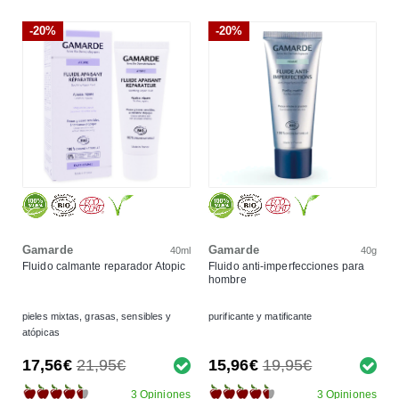
-20%
-20%
Gamarde
Gamarde
40ml
40g
Fluido calmante reparador Atopic
Fluido anti-imperfecciones para
hombre
pieles mixtas, grasas, sensibles y
purificante y matificante
atópicas
17,56€
21,95€
15,96€
19,95€
3 Opiniones
3 Opiniones