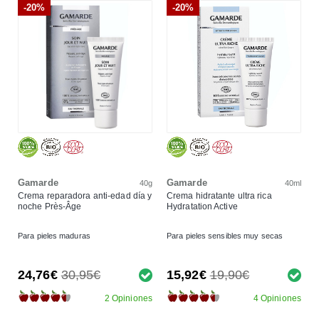
-20%
-20%
Gamarde
Gamarde
40g
40ml
Crema reparadora anti-edad día y
Crema hidratante ultra rica
noche Près-Âge
Hydratation Active
Para pieles maduras
Para pieles sensibles muy secas
24,76€
30,95€
15,92€
19,90€
2 Opiniones
4 Opiniones