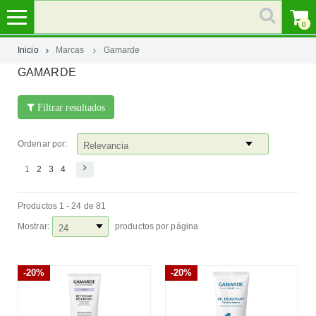
0
Inicio
Marcas
Gamarde
GAMARDE
MI
CUENTA
Filtrar resultados
MARCAS
Ordenar por:
CATEGORÍAS
1
2
3
4
Productos 1 - 24 de 81
AYUDA
Mostrar:
productos por página
-20%
-20%