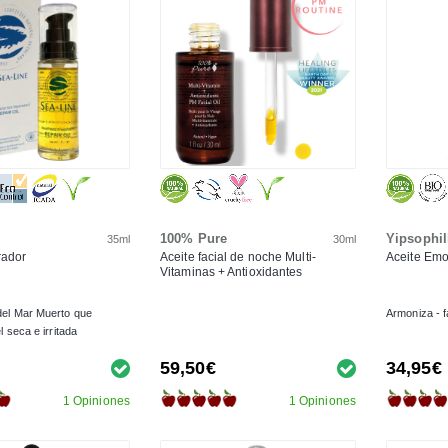
100% Pure
Yipsophil
35ml
30ml
rador
Aceite facial de noche Multi-
Aceite Emol
Vitaminas + Antioxidantes
del Mar Muerto que
Armoniza - f
l seca e irritada
59,50€
34,95€
1 Opiniones
1 Opiniones