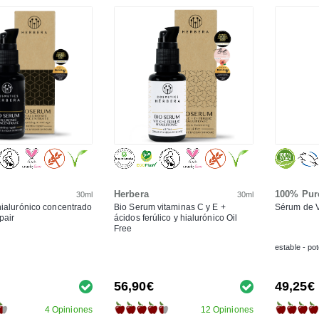
Herbera
100% Pur
30ml
30ml
ialurónico concentrado
Bio Serum vitaminas C y E +
Sérum de 
pair
ácidos ferúlico y hialurónico Oil
Free
estable - po
56,90€
49,25€
4 Opiniones
12 Opiniones