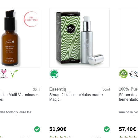
e
Essentiq
100% Pur
30ml
30ml
che Multi-Vitaminas +
Sérum facial con células madre
Sérum de a
es
Magic
fermentad
lasticidad y alisa las
ilumina la pie
51,90€
57,40€