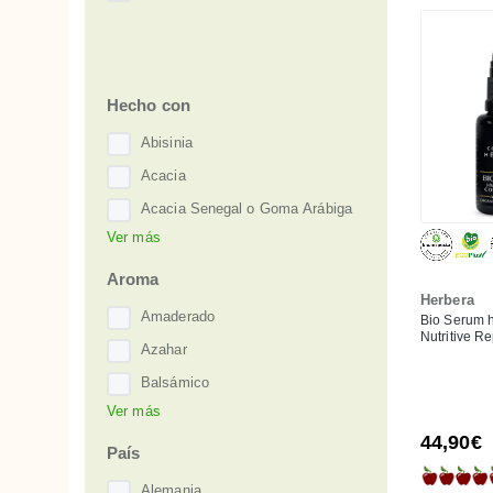
NaTrue
PETA
USDA Organic
Hecho con
Abisinia
Acacia
Acacia Senegal o Goma Arábiga
Ver más
Acaí o Açai
Ácido Azelaico
Aroma
Herbera
Ácido Ferúlico
Amaderado
Bio Serum h
Nutritive Re
Ácido Hialurónico
Azahar
Ácido Láctico
Balsámico
Agracejo
Ver más
Dulce
44,90€
Aguacate
Floral
País
Alantoína
Lavanda
Alemania