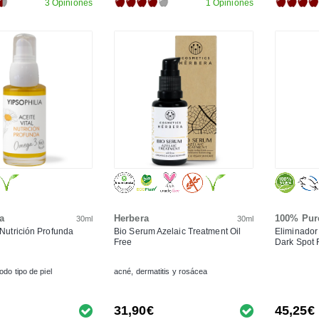
3 Opiniones
1 Opiniones
a
Herbera
100% Pur
30ml
30ml
 Nutrición Profunda
Bio Serum Azelaic Treatment Oil
Eliminador
Free
Dark Spot
do tipo de piel
acné, dermatitis y rosácea
31,90€
45,25€