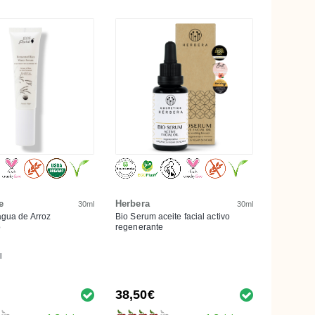
e
Herbera
30ml
30ml
gua de Arroz
Bio Serum aceite facial activo
o
regenerante
l
38,50€