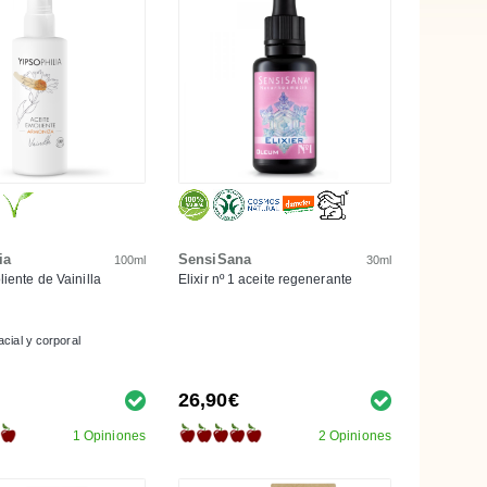
ia
SensiSana
100ml
30ml
iente de Vainilla
Elixir nº 1 aceite regenerante
acial y corporal
26,90€
1 Opiniones
2 Opiniones