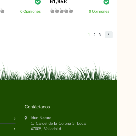
61,95€
0 Opiniones
0 Opiniones
1
2
3
Contáctanos
Idun Nature
C/ Cárcel de la Corona 3, Local
47005, Valladolid.