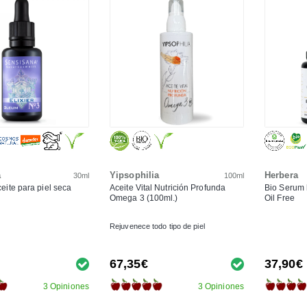
a
Yipsophilia
Herbera
30ml
100ml
aceite para piel seca
Aceite Vital Nutrición Profunda
Bio Serum 
Omega 3 (100ml.)
Oil Free
Rejuvenece todo tipo de piel
67,35€
37,90€
3 Opiniones
3 Opiniones