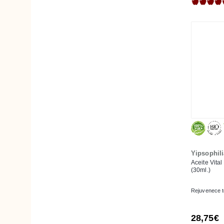
Arroz
Artemisa
Avellana
Avena
Azafrán
Azahar
Azúcar de Caña
Babasú
Babchi o Bakuchiol
Baobab
Yipsophili
Bergamota
Aceite Vital
(30ml.)
Beta-Glucano
Betaína
Rejuvenece to
Bicarbonato
28,75€
Bisabolol