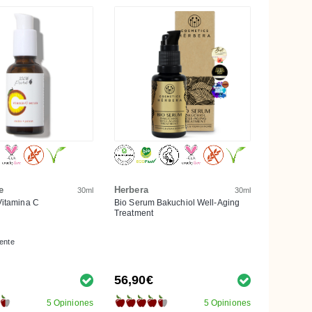
e
Herbera
30ml
30ml
Vitamina C
Bio Serum Bakuchiol Well-Aging
Treatment
tente
56,90€
5 Opiniones
5 Opiniones