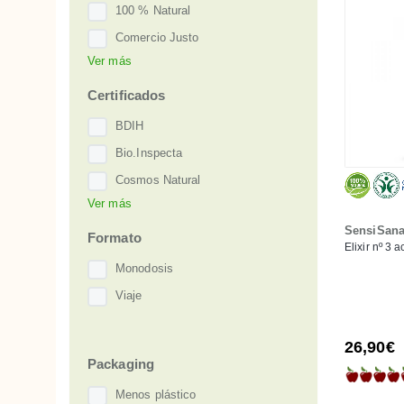
Dermatitis o eczema
100 % Natural
Envejecimiento
Comercio Justo
Flacidez
Ver más
Embarazo y lactancia
Líneas de expresión
Hipoalergénico
Certificados
Manchas
Premiado
BDIH
Menopausia
Sin aceites esenciales
Bio.Inspecta
Ojeras
Sin gluten
Cosmos Natural
Poros dilatados
Sin perfume
Ver más
Cosmos Organic
Psoriasis
Sin sulfatos
SensiSan
CPAEN NNPEK
Formato
Rojeces
Elixir nº 3 
SPA
CSE
Monodosis
Rosácea
Vegan
Demeter
Viaje
Uñas frágiles
Eco Control
ICADA natural
26,90€
Packaging
IHTK
Menos plástico
Leaping Bunny