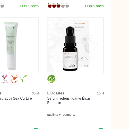
1 Opiniones
1 Opiniones
e
L'Odaïtès
30ml
15ml
aurador Sea Culture
Sérum redensificante Élixir
Bonheur
sublima y regenera