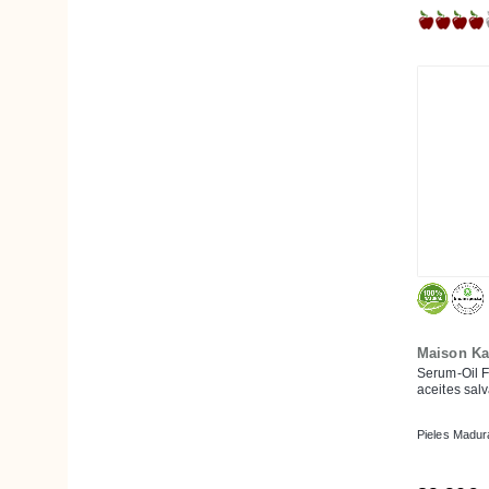
Borraja
Brócoli
Burití o Moriche
Café/Cafeína
Calabaza
Caléndula
Cedro
Centella Asiática (Gotu Kola)
Cera de Abejas
Ceramidas
Chía
Maison Ka
Serum-Oil F
Coco
aceites sal
Coenzima Q10
Pieles Madur
Cola de Caballo
Consuelda