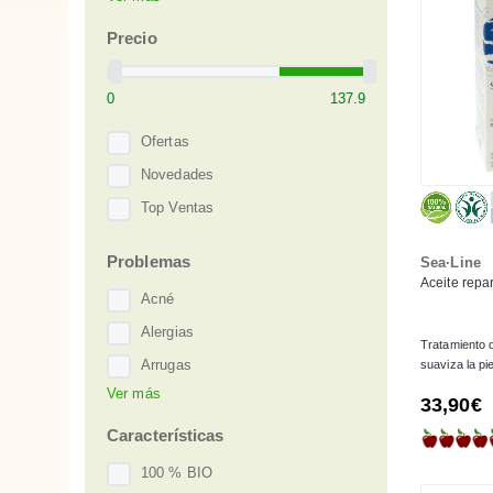
Alteya Organics
Earth·Line
Precio
Essentiq
Heliotrop
Herbera
Ofertas
John Masters Organics
Novedades
L'Odaïtès
Top Ventas
Less Is More
Problemas
Sea·Line
Maison Karité
Aceite repa
Novexpert
Acné
Sea·Line
Alergias
Tratamiento 
SensiSana
Arrugas
suaviza la pie
Ver más
Yipsophilia
Bolsas
33,90€
Cicatrices
Características
Cuperosis
100 % BIO