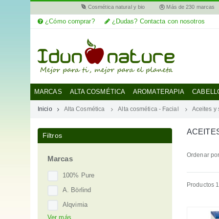
Cosmética natural y bio
Más de 230 marcas
¿Cómo comprar?
¿Dudas? Contacta con nosotros
MI
CUENTA
MARCAS
MARCAS
ALTA COSMÉTICA
AROMATERAPIA
CABELL
Inicio
Alta Cosmética
Alta cosmética - Facial
Aceites y
CATEGORÍAS
ACEITE
Filtros
AYUDA
Ordenar por
Marcas
100% Pure
Productos 1
A. Börlind
Alqvimia
Ver más