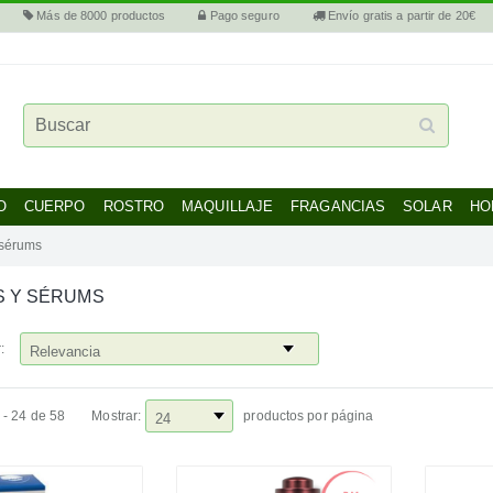
Más de 8000 productos
Pago seguro
Envío gratis a partir de 20€
O
CUERPO
ROSTRO
MAQUILLAJE
FRAGANCIAS
SOLAR
HO
 sérums
S Y SÉRUMS
:
 - 24 de 58
Mostrar:
productos por página