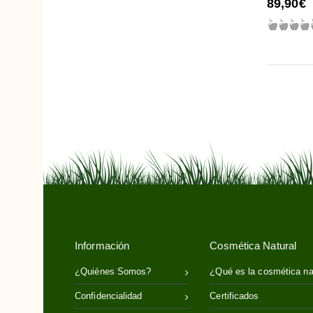
89,90€
Copaiba
Dátil del Desierto
Edelweiss
EGCG
Epilobe o Sauce Alpino
Escualeno (o Escualano)
Escutelaria
Espinaca
Espino Amarillo
Estevia o Azúcar Verde
Eufrasia
Fenogreco o Alhova
Información
Cosmética Natural
Frambuesa
¿Quiénes Somos?
¿Qué es la cosmética na
Gavilán
Confidencialidad
Certificados
Gayuba