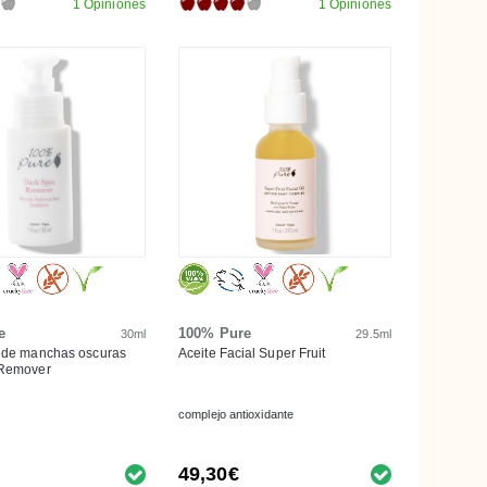
1 Opiniones
1 Opiniones
e
100% Pure
30ml
29.5ml
 de manchas oscuras
Aceite Facial Super Fruit
 Remover
complejo antioxidante
49,30€