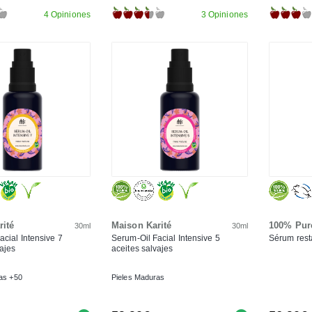
4 Opiniones
3 Opiniones
rité
Maison Karité
100% Pur
30ml
30ml
acial Intensive 7
Serum-Oil Facial Intensive 5
Sérum rest
vajes
aceites salvajes
as +50
Pieles Maduras