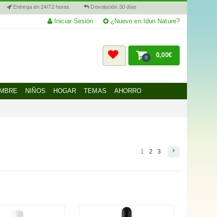
Entrega en 24/72 horas
Devolución 30 días
Iniciar Sesión
¿Nuevo en Idun Nature?
0,00€
0
MBRE
NIÑOS
HOGAR
TEMAS
AHORRO
1
2
3