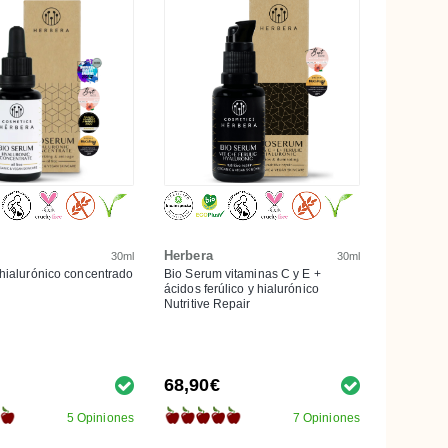
Herbera
30ml
30ml
hialurónico concentrado
Bio Serum vitaminas C y E +
ácidos ferúlico y hialurónico
Nutritive Repair
68,90€
5 Opiniones
7 Opiniones