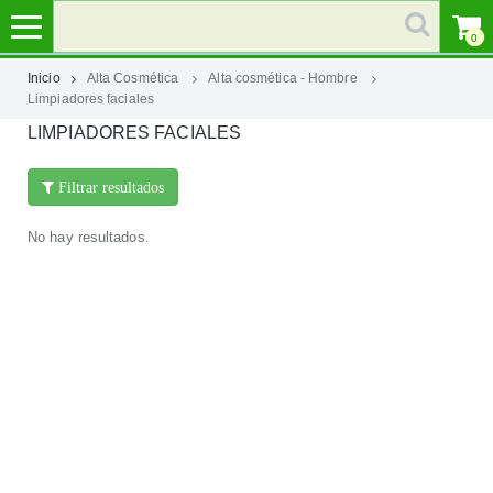
0
Inicio
Alta Cosmética
Alta cosmética - Hombre
Limpiadores faciales
MI
LIMPIADORES FACIALES
CUENTA
Filtrar resultados
MARCAS
No hay resultados.
CATEGORÍAS
AYUDA