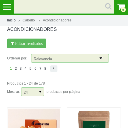
0
Inicio
Cabello
Acondicionadores
ACONDICIONADORES
MI
CUENTA
Filtrar resultados
MARCAS
Ordenar por:
CATEGORÍAS
1
2
3
4
5
6
7
8
Productos 1 - 24 de 178
AYUDA
Mostrar:
productos por página