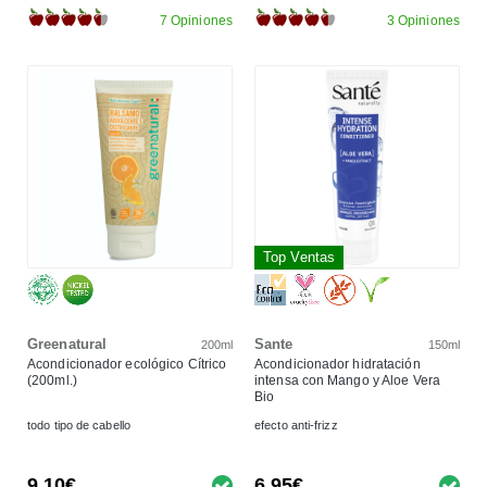
7 Opiniones
3 Opiniones
Top Ventas
Greenatural
Sante
200ml
150ml
Acondicionador ecológico Cítrico
Acondicionador hidratación
(200ml.)
intensa con Mango y Aloe Vera
Bio
todo tipo de cabello
efecto anti-frizz
9,10€
6,95€