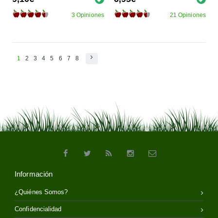
3 Opiniones
21 Opiniones
1
2
3
4
5
6
7
8
Información
¿Quiénes Somos?
Confidencialidad