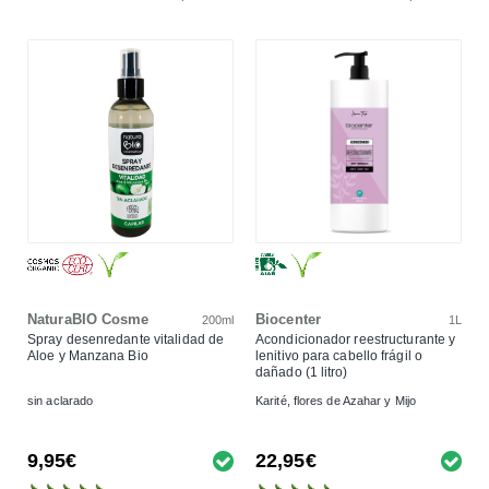
NaturaBIO Cosme
Biocenter
200ml
1L
Spray desenredante vitalidad de
Acondicionador reestructurante y
Aloe y Manzana Bio
lenitivo para cabello frágil o
dañado (1 litro)
sin aclarado
Karité, flores de Azahar y Mijo
9,95€
22,95€