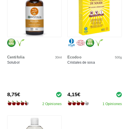
Centifolia
Ecodoo
30ml
500g
Solubol
Cristales de sosa
8,75€
4,15€
2 Opiniones
1 Opiniones