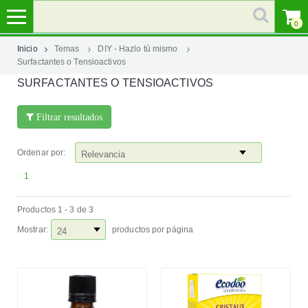
0
Inicio
Temas
DIY - Hazlo tú mismo
Surfactantes o Tensioactivos
MI
SURFACTANTES O TENSIOACTIVOS
CUENTA
Filtrar resultados
MARCAS
Ordenar por:
CATEGORÍAS
1
AYUDA
Productos 1 - 3 de 3
Mostrar:
productos por página