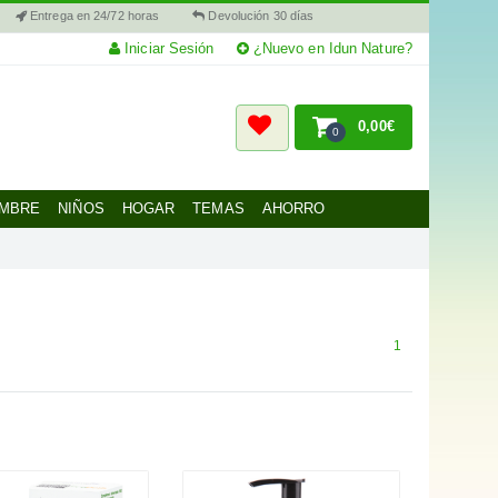
Entrega en 24/72 horas
Devolución 30 días
Iniciar Sesión
¿Nuevo en Idun Nature?
0,00€
0
MBRE
NIÑOS
HOGAR
TEMAS
AHORRO
1