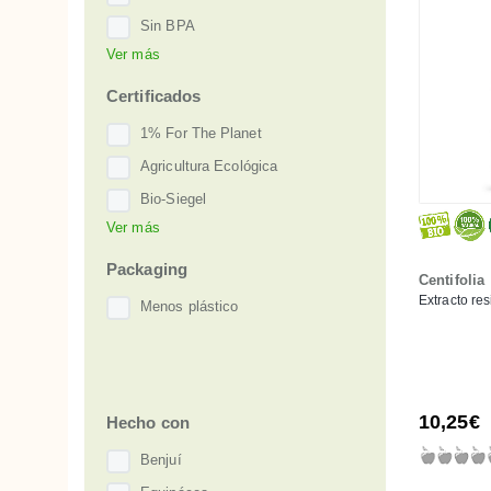
Sin BPA
Ver más
Sin gluten
Sport
Certificados
Vegan
1% For The Planet
Agricultura Ecológica
Bio-Siegel
Ver más
CAAE
Packaging
Centifolia
Extracto re
Menos plástico
10,25€
Hecho con
Benjuí