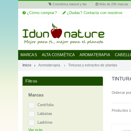
Cosmética natural y bio
Más de 230 marcas
¿Cómo comprar?
¿Dudas? Contacta con nosotros
MI
CUENTA
MARCAS
MARCAS
ALTA COSMÉTICA
AROMATERAPIA
CABELL
Inicio
Aromaterapia
Tinturas y extractos de plantas
CATEGORÍAS
TINTUR
Filtros
AYUDA
Ordenar por
Marcas
Centifolia
Productos 1
Labiatae
Ladrôme
Ver más