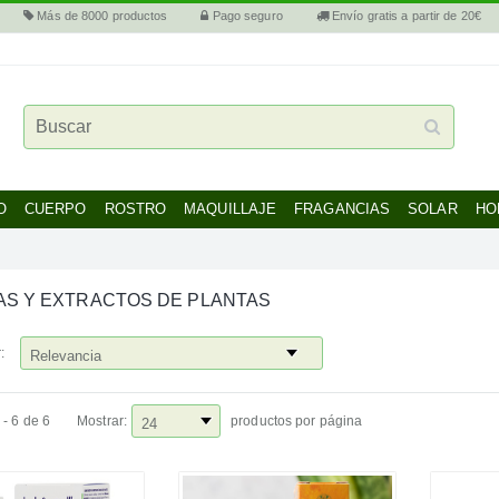
Más de 8000 productos
Pago seguro
Envío gratis a partir de 20€
O
CUERPO
ROSTRO
MAQUILLAJE
FRAGANCIAS
SOLAR
HO
AS Y EXTRACTOS DE PLANTAS
:
 - 6 de 6
Mostrar:
productos por página