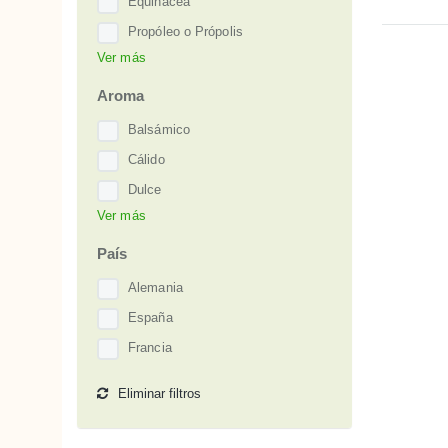
Equinácea
Propóleo o Própolis
Ver más
Romero
Vainilla
Aroma
Balsámico
Cálido
Dulce
Ver más
Vainilla
País
Alemania
España
Francia
Eliminar filtros