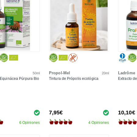
Propol-Mel
Ladrôme
50ml
20ml
 Equinácea Púrpura Bio
Tintura de Própolis ecológica
Extracto d
7,95€
10,10€
6 Opiniones
4 Opiniones