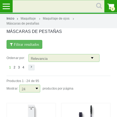
0
Inicio
Maquillaje
Maquillaje de ojos
Máscaras de pestañas
MI
MÁSCARAS DE PESTAÑAS
CUENTA
Filtrar resultados
MARCAS
Ordenar por:
CATEGORÍAS
1
2
3
4
AYUDA
Productos 1 - 24 de 95
Mostrar:
productos por página