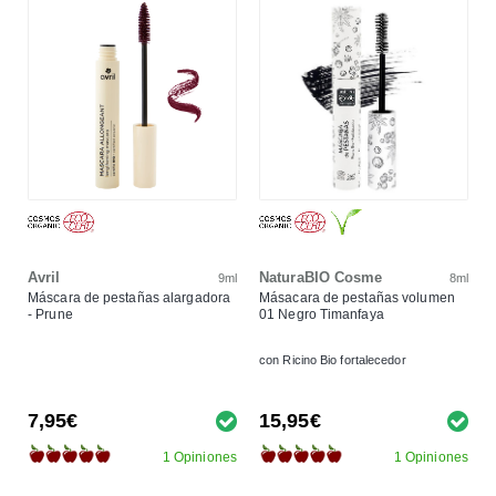
Avril
NaturaBIO Cosme
9ml
8ml
Máscara de pestañas alargadora
Másacara de pestañas volumen
- Prune
01 Negro Timanfaya
con Ricino Bio fortalecedor
7,95€
15,95€
1 Opiniones
1 Opiniones