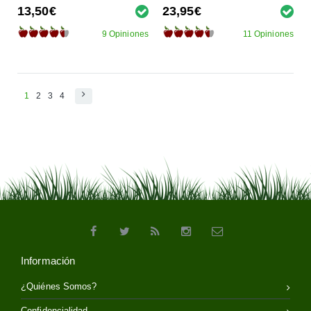
13,50€
23,95€
9 Opiniones
11 Opiniones
1
2
3
4
Información
¿Quiénes Somos?
Confidencialidad