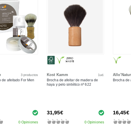
e
Kost Kamm
Allo'Natu
3 productos
1ud.
o de afeitado For Men
Brocha de afeitar de madera de
Brocha de a
haya y pelo sintético nº 622
31,95€
16,45€
0 Opiniones
0 Opiniones