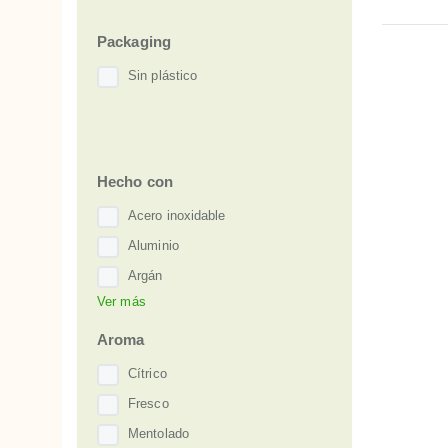
Packaging
Sin plástico
Hecho con
Acero inoxidable
Aluminio
Argán
Ver más
Cerdas naturales
Coco
Aroma
Eucalipto
Cítrico
Girasol
Fresco
Karité
Mentolado