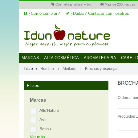
Cosmética natural y bio
Más de 230 marcas
¿Cómo comprar?
¿Dudas? Contacta con nosotros
MI
CUENTA
MARCAS
MARCAS
ALTA COSMÉTICA
AROMATERAPIA
CABELL
Inicio
Hombre
Afeitado
Brochas y esponjas
CATEGORÍAS
BROCHA
Filtros
AYUDA
Ordenar por
Marcas
Allo'Nature
Productos 1
Avril
Banbu
Ver más