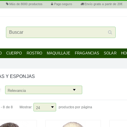
Más de 8000 productos
Pago seguro
Envío gratis a partir de 20€
O
CUERPO
ROSTRO
MAQUILLAJE
FRAGANCIAS
SOLAR
HO
S Y ESPONJAS
:
 - 8 de 8
Mostrar:
productos por página