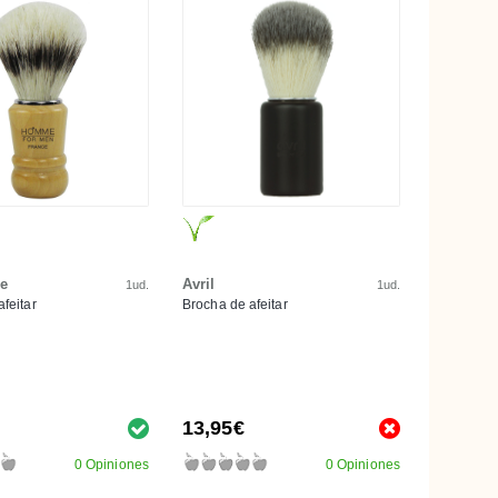
re
Avril
1ud.
1ud.
feitar
Brocha de afeitar
13,95€
0 Opiniones
0 Opiniones