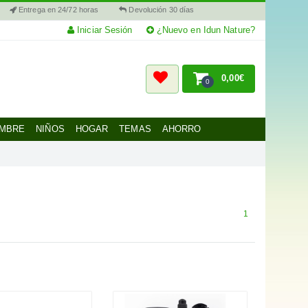
Entrega en 24/72 horas
Devolución 30 días
Iniciar Sesión
¿Nuevo en Idun Nature?
0,00€
0
MBRE
NIÑOS
HOGAR
TEMAS
AHORRO
1