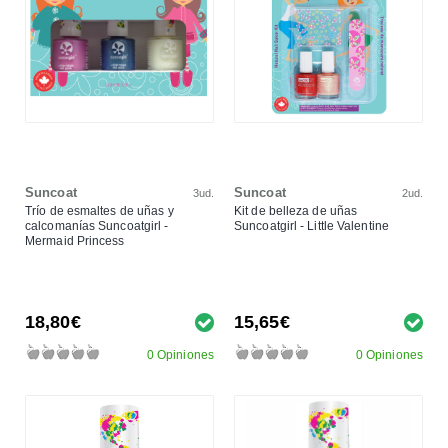
Suncoat
Suncoat
3ud.
2ud.
Trío de esmaltes de uñas y
Kit de belleza de uñas
calcomanías Suncoatgirl -
Suncoatgirl - Little Valentine
Mermaid Princess
18,80€
15,65€
0 Opiniones
0 Opiniones