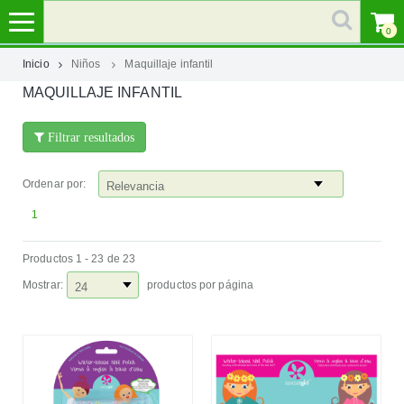
0
Inicio
Niños
Maquillaje infantil
MAQUILLAJE INFANTIL
MI
CUENTA
Filtrar resultados
MARCAS
Ordenar por:
CATEGORÍAS
1
Productos 1 - 23 de 23
AYUDA
Mostrar:
productos por página