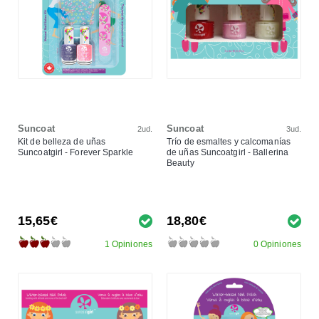
Suncoat
Suncoat
2ud.
3ud.
Kit de belleza de uñas
Trío de esmaltes y calcomanías
Suncoatgirl - Forever Sparkle
de uñas Suncoatgirl - Ballerina
Beauty
15,65€
18,80€
1 Opiniones
0 Opiniones