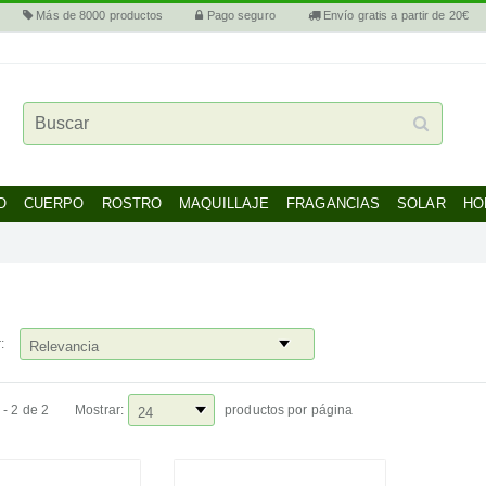
Más de 8000 productos
Pago seguro
Envío gratis a partir de 20€
O
CUERPO
ROSTRO
MAQUILLAJE
FRAGANCIAS
SOLAR
HO
:
 - 2 de 2
Mostrar:
productos por página