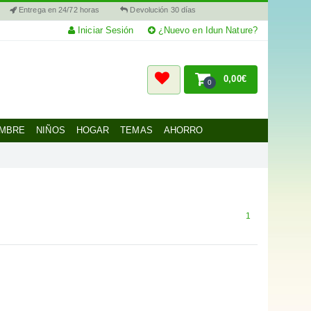
Entrega en 24/72 horas
Devolución 30 días
Iniciar Sesión
¿Nuevo en Idun Nature?
0,00€
0
MBRE
NIÑOS
HOGAR
TEMAS
AHORRO
1