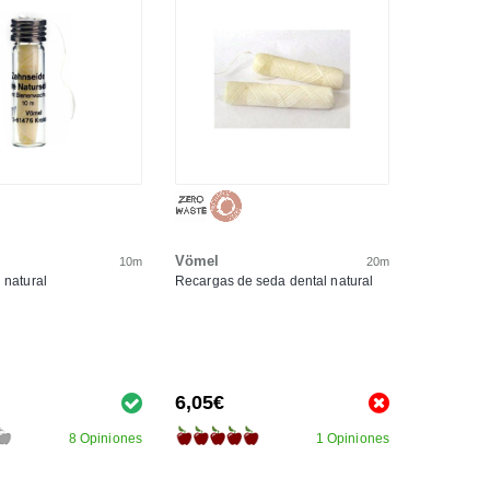
Vömel
10m
20m
 natural
Recargas de seda dental natural
6,05€
8 Opiniones
1 Opiniones