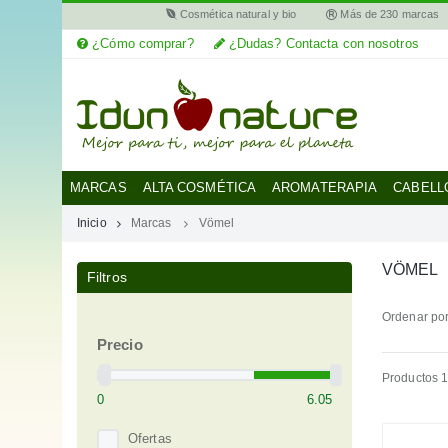
Cosmética natural y bio
Más de 230 marcas
¿Cómo comprar?
¿Dudas? Contacta con nosotros
MI
CUENTA
MARCAS
MARCAS
ALTA COSMÉTICA
AROMATERAPIA
CABELL
Inicio
Marcas
Vömel
CATEGORÍAS
VÖMEL
Filtros
AYUDA
Ordenar por
Precio
Productos 1
Ofertas