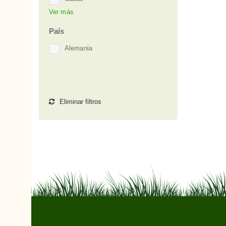
Ver más
Cajeput
Carnaúba
País
Cera de Abejas
Alemania
Chile, Guindilla o Cayena
Clavo
Coco
Eliminar filtros
Cúrcuma
Eucalipto
Gaulteria
Grosella Negra
Jojoba
Karité
Menta Piperita
Ricino
Romero