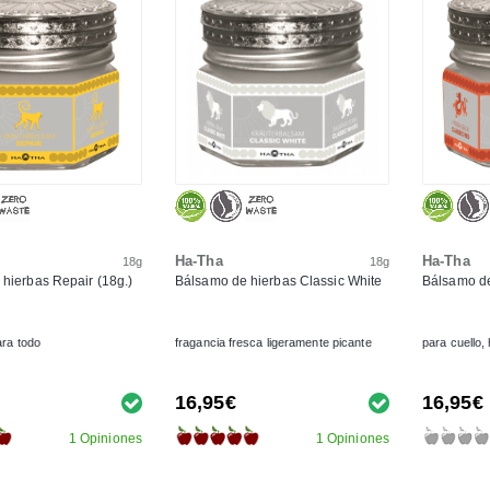
Ha-Tha
Ha-Tha
18g
18g
hierbas Repair (18g.)
Bálsamo de hierbas Classic White
Bálsamo de
ara todo
fragancia fresca ligeramente picante
para cuello,
16,95€
16,95€
1 Opiniones
1 Opiniones