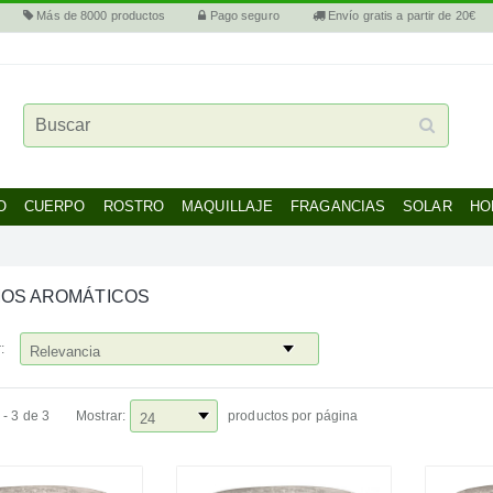
Más de 8000 productos
Pago seguro
Envío gratis a partir de 20€
O
CUERPO
ROSTRO
MAQUILLAJE
FRAGANCIAS
SOLAR
HO
OS AROMÁTICOS
:
 - 3 de 3
Mostrar:
productos por página