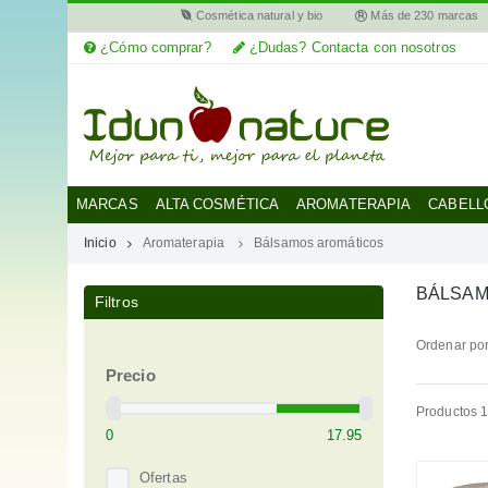
Cosmética natural y bio
Más de 230 marcas
¿Cómo comprar?
¿Dudas? Contacta con nosotros
MI
CUENTA
MARCAS
MARCAS
ALTA COSMÉTICA
AROMATERAPIA
CABELL
Inicio
Aromaterapia
Bálsamos aromáticos
CATEGORÍAS
BÁLSAM
Filtros
AYUDA
Ordenar por
Precio
Productos 1
Ofertas