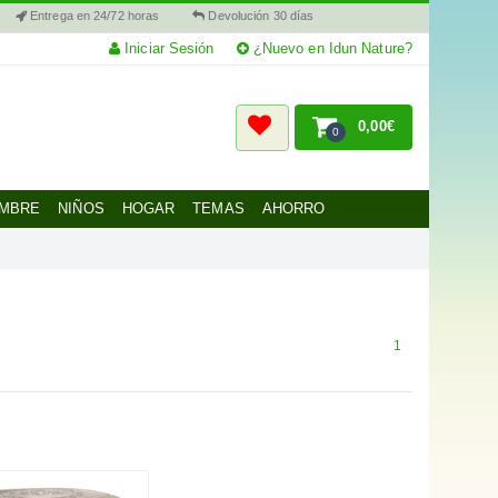
Entrega en 24/72 horas
Devolución 30 días
Iniciar Sesión
¿Nuevo en Idun Nature?
0,00€
0
MBRE
NIÑOS
HOGAR
TEMAS
AHORRO
1