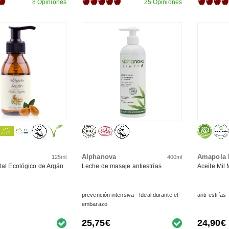
8 Opiniones
25 Opiniones
Alphanova
Amapola 
125ml
400ml
tal Ecológico de Argán
Leche de masaje antiestrías
Aceite Mil 
prevención intensiva - Ideal durante el
anti-estrías
embarazo
25,75€
24,90€