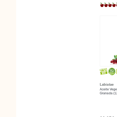
Nuez del Himalaya
Oliva
Palmarosa
Pomelo
Romero
Rosa Damascena
Rosa Moschata o almizclera
Rosa Mosqueta
Rosa Silvestre
Schisandra
Sésamo
Labiatae
Aceite Vege
Soja
Granada (1
Tepezcohuite
Trigo
Uva/Vid