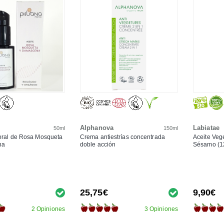
Alphanova
Labiatae
50ml
150ml
oral de Rosa Mosqueta
Crema antiestrías concentrada
Aceite Veg
na
doble acción
Sésamo (1
25,75€
9,90€
2 Opiniones
3 Opiniones