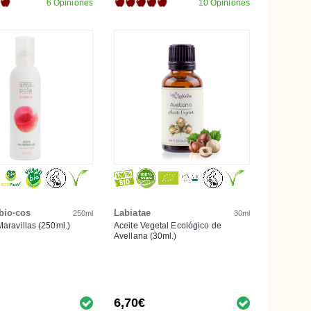
6 Opiniones
10 Opiniones
bio·cos
Labiatae
250ml
30ml
Maravillas (250ml.)
Aceite Vegetal Ecológico de
Avellana (30ml.)
6,70€