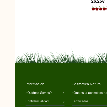
26,25€
Vainilla
Vitamina C
Vitamina E
Ylang-Ylang
Información
Cosmética Natural
¿Quiénes Somos?
¿Qué es la cosmética na
Confidencialidad
Certificados