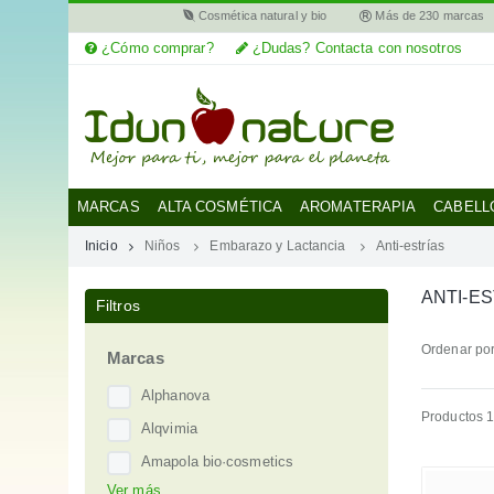
Cosmética natural y bio
Más de 230 marcas
¿Cómo comprar?
¿Dudas? Contacta con nosotros
MI
CUENTA
MARCAS
MARCAS
ALTA COSMÉTICA
AROMATERAPIA
CABELL
Inicio
Niños
Embarazo y Lactancia
Anti-estrías
CATEGORÍAS
ANTI-E
Filtros
AYUDA
Ordenar por
Marcas
Alphanova
Productos 1
Alqvimia
Amapola bio·cosmetics
Ver más