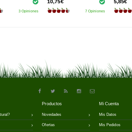
10,75€
5,85€
3 Opiniones
7 Opiniones
Productos
Mi Cuenta
tural?
Novedades
Mis Datos
Ofertas
Mis Pedidos