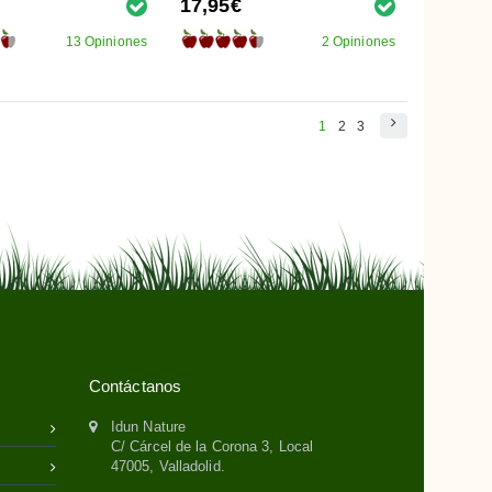
17,95€
13 Opiniones
2 Opiniones
1
2
3
Contáctanos
Idun Nature
C/ Cárcel de la Corona 3, Local
47005, Valladolid.