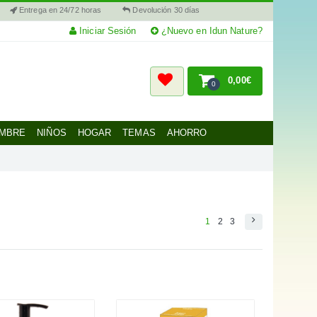
Entrega en 24/72 horas
Devolución 30 días
Iniciar Sesión
¿Nuevo en Idun Nature?
0,00€
0
MBRE
NIÑOS
HOGAR
TEMAS
AHORRO
1
2
3