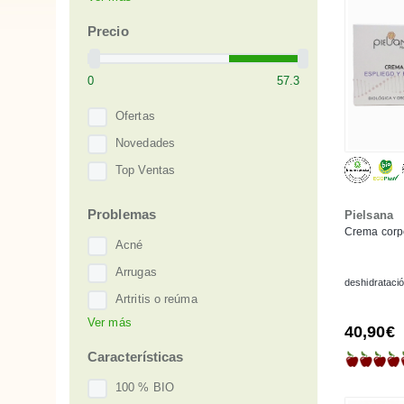
Carelia
Cattier
Precio
Dehesia
Dr. Hauschka
Eliah Sahil
Ofertas
Fushi
Novedades
Greenatural
Top Ventas
Labiatae
Problemas
Pielsana
Maison Karité
Crema corp
Matarrania
Acné
Mosqueta's
Arrugas
deshidrataci
Naáy
Artritis o reúma
Ver más
Najel
Caída capilar
40,90€
NeBiolina
Callosidades o durezas
Características
Petit & Jolie
Caspa
100 % BIO