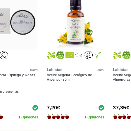
Labiatae
Labiatae
100ml
30ml
oral Espliego y Rosas
Aceite Vegetal Ecológico de
Aceite Veg
Hipérico (30ml.)
Almendras 
ón y eccemas
7,20€
37,35€
1 Opiniones
1 Opiniones