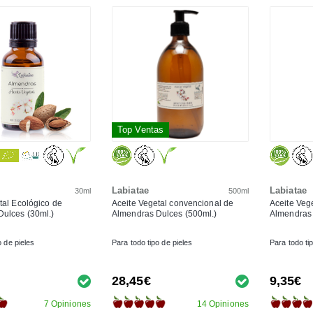
Top Ventas
Labiatae
Labiatae
30ml
500ml
tal Ecológico de
Aceite Vegetal convencional de
Aceite Veg
ulces (30ml.)
Almendras Dulces (500ml.)
Almendras 
o de pieles
Para todo tipo de pieles
Para todo ti
28,45€
9,35€
7 Opiniones
14 Opiniones