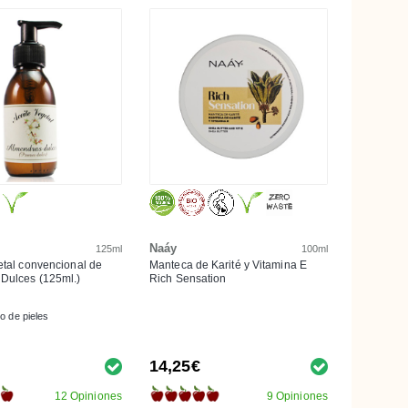
Naáy
125ml
100ml
etal convencional de
Manteca de Karité y Vitamina E
Dulces (125ml.)
Rich Sensation
po de pieles
14,25€
12 Opiniones
9 Opiniones