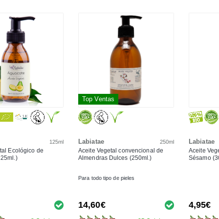
Top Ventas
Labiatae
Labiatae
125ml
250ml
tal Ecológico de
Aceite Vegetal convencional de
Aceite Veg
25ml.)
Almendras Dulces (250ml.)
Sésamo (3
Para todo tipo de pieles
14,60€
4,95€