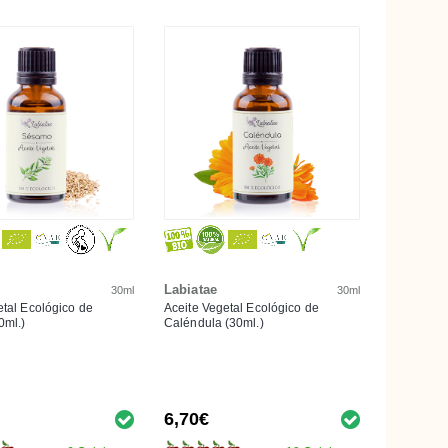
Labiatae
30ml
30ml
etal Ecológico de
Aceite Vegetal Ecológico de
0ml.)
Caléndula (30ml.)
6,70€