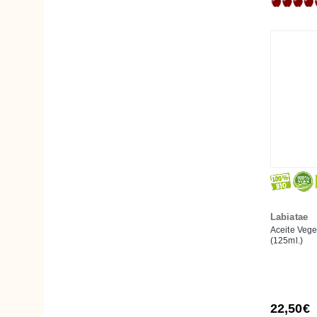
Geranio
Girasol
Granada
Hipérico, Hierba de San Juan
Incienso
Jojoba
Karité
Lavandín
Macadamia
Mandarina
Labiatae
Mango
Aceite Vege
(125ml.)
Manzanilla
Melisa
Mimosa
22,50€
Naranja