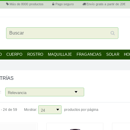
Más de 8000 productos
Pago seguro
Envío gratis a partir de 20€
O
CUERPO
ROSTRO
MAQUILLAJE
FRAGANCIAS
SOLAR
HO
STRÍAS
:
 - 24 de 59
Mostrar:
productos por página