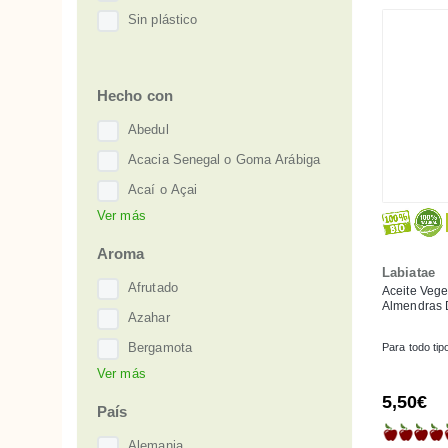
Manchas
Sin plástico
ICEA
Músculos y articulaciones
Leaping Bunny
Picaduras de insectos
NaTrue
Hecho con
Piernas y pies cansados
Soil Association
Poros dilatados
Abedul
The Ethical Company
Psoriasis
Acacia Senegal o Goma Arábiga
Organisation
Puntas abiertas
UEBT
Acaí o Açai
Ver más
Quemaduras
Aciano
Tatuajes
Agua de Mar o Sal Marina
Aroma
Labiatae
Uñas frágiles
Aguacate
Afrutado
Aceite Vege
Varices, venas y capilares
Almendras D
Albahaca Morada o Sagrada
Azahar
Albaricoque
Bergamota
Para todo tip
Almendra Dulce
Ver más
Cítrico
5,50€
Aloe Vera
Floral
País
Argán
Mango
Alemania