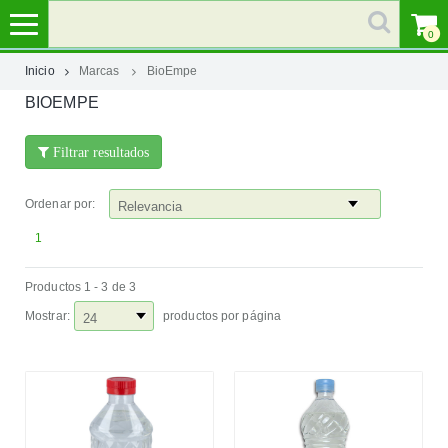
0
Inicio
Marcas
BioEmpe
BIOEMPE
MI
CUENTA
Filtrar resultados
MARCAS
Ordenar por:
CATEGORÍAS
1
Productos 1 - 3 de 3
AYUDA
Mostrar:
productos por página