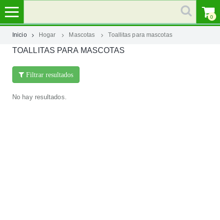
0
Inicio
Hogar
Mascotas
Toallitas para mascotas
TOALLITAS PARA MASCOTAS
MI
CUENTA
Filtrar resultados
MARCAS
No hay resultados.
CATEGORÍAS
AYUDA