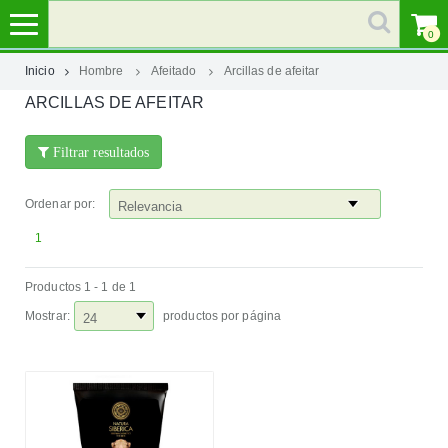
0
Inicio
Hombre
Afeitado
Arcillas de afeitar
ARCILLAS DE AFEITAR
MI
CUENTA
Filtrar resultados
MARCAS
Ordenar por:
CATEGORÍAS
1
Productos 1 - 1 de 1
AYUDA
Mostrar:
productos por página