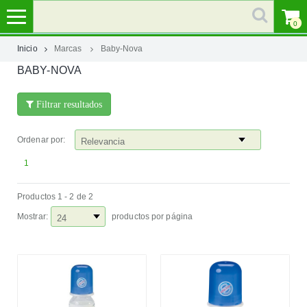
0
Inicio
Marcas
Baby-Nova
BABY-NOVA
MI
CUENTA
Filtrar resultados
MARCAS
Ordenar por:
CATEGORÍAS
1
Productos 1 - 2 de 2
AYUDA
Mostrar:
productos por página