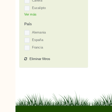
Canela
Eucalipto
Ver más
Jazmín
Lavandín
País
Loto
Alemania
Menta Piperita
España
Pino
Francia
Pomelo
Eliminar filtros
Propóleo o Própolis
Romero