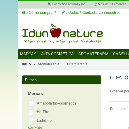
Cosmética natural y bio
Más de 230 marcas
¿Cómo comprar?
¿Dudas? Contacta con nosotros
MI
CUENTA
MARCAS
MARCAS
ALTA COSMÉTICA
AROMATERAPIA
CABELL
Inicio
Aromaterapia
Olfatoterapia
CATEGORÍAS
OLFATO
Filtros
AYUDA
Ordenar por
Marcas
Amapola bio·cosmetics
Productos 1
Ha-Tha
Ladrôme
Ver más