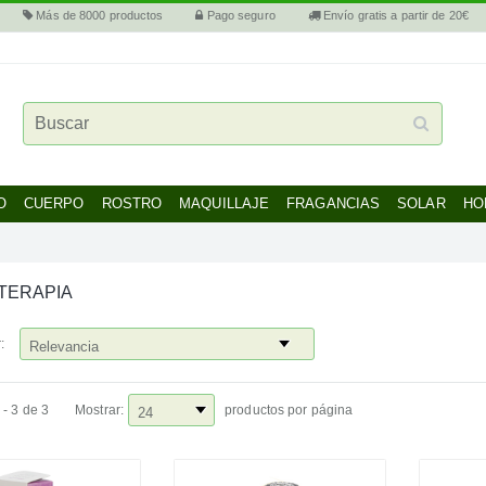
Más de 8000 productos
Pago seguro
Envío gratis a partir de 20€
O
CUERPO
ROSTRO
MAQUILLAJE
FRAGANCIAS
SOLAR
HO
TERAPIA
:
 - 3 de 3
Mostrar:
productos por página