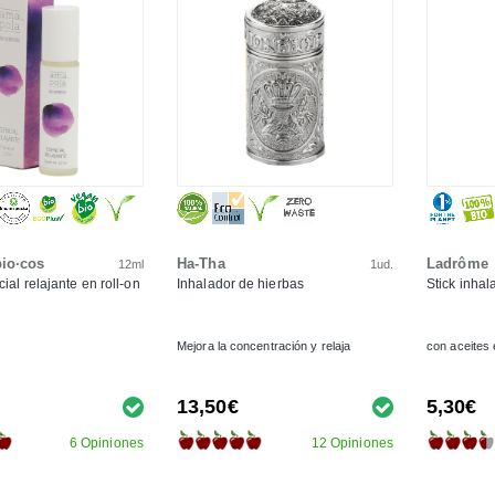
io·cos
Ha-Tha
Ladrôme
12ml
1ud.
ial relajante en roll-on
Inhalador de hierbas
Stick inha
Mejora la concentración y relaja
con aceites 
13,50€
5,30€
6 Opiniones
12 Opiniones