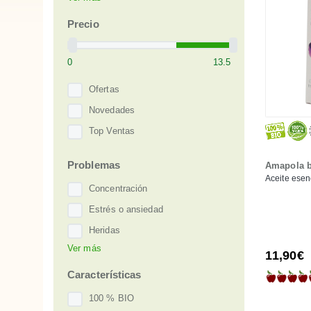
Precio
Ofertas
Novedades
Top Ventas
Problemas
Amapola b
Aceite esenc
Concentración
Estrés o ansiedad
Heridas
Ver más
Picaduras de insectos
11,90€
Respiración
Características
100 % BIO