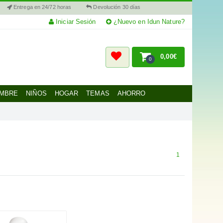
Entrega en 24/72 horas
Devolución 30 días
Iniciar Sesión
¿Nuevo en Idun Nature?
0,00€
0
MBRE
NIÑOS
HOGAR
TEMAS
AHORRO
1