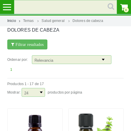
0
Inicio
Temas
Salud general
Dolores de cabeza
DOLORES DE CABEZA
MI
CUENTA
Filtrar resultados
MARCAS
Ordenar por:
CATEGORÍAS
1
Productos 1 - 17 de 17
AYUDA
Mostrar:
productos por página