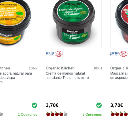
itchen
Organic Kitchen
Organic K
100ml
100ml
ladora natural para
Crema de manos natural
Mascarilla 
 de avispa
hidratante The pine is mine
un aspecto
am
3,70€
3,70€
1 Opiniones
2 Opiniones