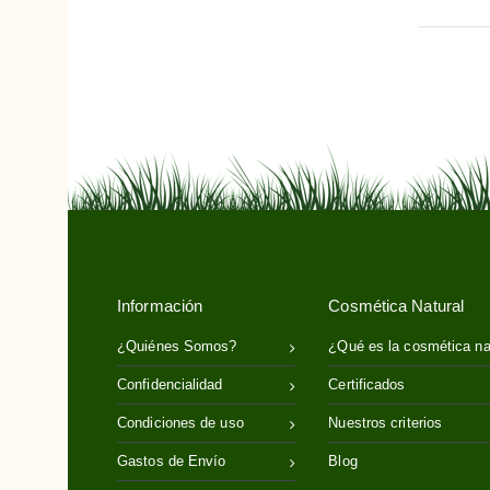
Cladonia Nevada
Coco
Enebro
Espino Amarillo
Frambuesa
Geranio
Ginseng
Girasol
Hesperis
Jojoba
Información
Cosmética Natural
Karité
¿Quiénes Somos?
¿Qué es la cosmética na
Lima
Confidencialidad
Certificados
Limón
Condiciones de uso
Nuestros criterios
Lino
Gastos de Envío
Blog
Malva