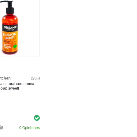
itchen
270ml
a natural con aroma
soooap sweet!
0 Opiniones