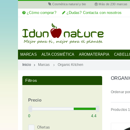
Cosmética natural y bio
Más de 230 marcas
¿Cómo comprar?
¿Dudas? Contacta con nosotros
MI
CUENTA
MARCAS
MARCAS
ALTA COSMÉTICA
AROMATERAPIA
CABELL
Inicio
Marcas
Organic Kitchen
CATEGORÍAS
ORGANI
Filtros
AYUDA
Ordenar por
Precio
Productos 1
Ofertas