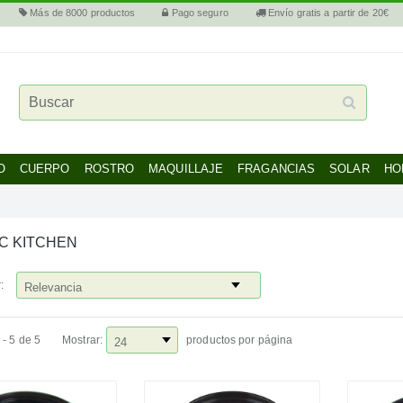
Más de 8000 productos
Pago seguro
Envío gratis a partir de 20€
O
CUERPO
ROSTRO
MAQUILLAJE
FRAGANCIAS
SOLAR
HO
C KITCHEN
:
 - 5 de 5
Mostrar:
productos por página