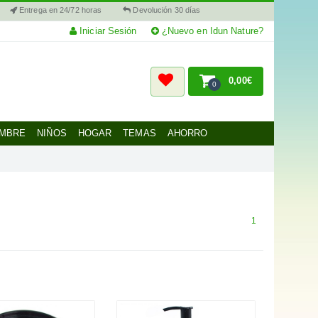
Entrega en 24/72 horas
Devolución 30 días
Iniciar Sesión
¿Nuevo en Idun Nature?
0,00€
0
MBRE
NIÑOS
HOGAR
TEMAS
AHORRO
1