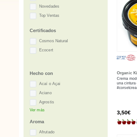
Novedades
Top Ventas
Certificados
Cosmos Natural
Ecocert
Hecho con
Organic K
Crema mode
una cintura
Acaí o Açai
#corsetcre
Aciano
Agrostis
Ver más
Albaricoque
3,50€
Alerce
Aroma
Almendra Dulce
Afrutado