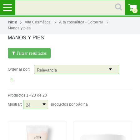
0
Inicio
Alta Cosmética
Alta cosmética - Corporal
Manos y pies
MI
MANOS Y PIES
CUENTA
Filtrar resultados
MARCAS
Ordenar por:
CATEGORÍAS
1
AYUDA
Productos 1 - 23 de 23
Mostrar:
productos por página