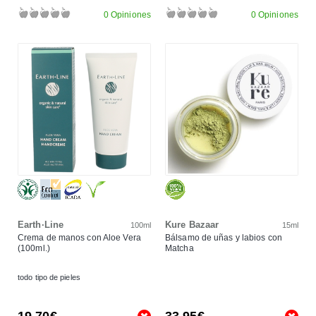
0 Opiniones
0 Opiniones
Earth·Line
Kure Bazaar
100ml
15ml
Crema de manos con Aloe Vera
Bálsamo de uñas y labios con
(100ml.)
Matcha
todo tipo de pieles
19,70€
33,95€