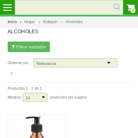
0
Inicio
Hogar
Botiquín
Alcoholes
ALCOHOLES
MI
CUENTA
Filtrar resultados
MARCAS
Ordenar por:
CATEGORÍAS
1
Productos 1 - 1 de 1
AYUDA
Mostrar:
productos por página