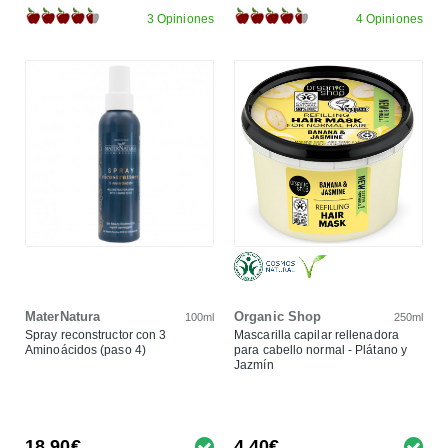
3 Opiniones
4 Opiniones
MaterNatura
Organic Shop
100ml
250ml
Spray reconstructor con 3
Mascarilla capilar rellenadora
Aminoácidos (paso 4)
para cabello normal - Plátano y
Jazmín
18,90€
4,40€