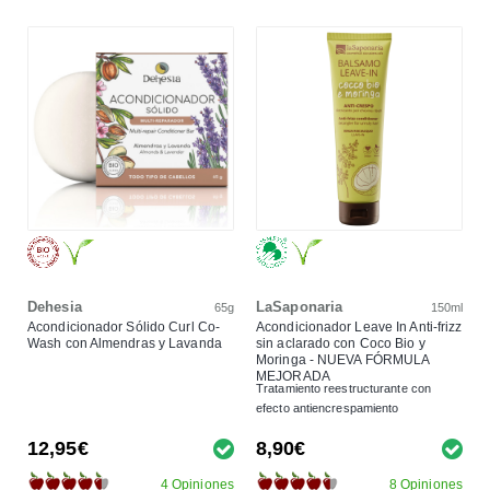
Dehesia
LaSaponaria
65g
150ml
Acondicionador Sólido Curl Co-
Acondicionador Leave In Anti-frizz
Wash con Almendras y Lavanda
sin aclarado con Coco Bio y
Moringa - NUEVA FÓRMULA
MEJORADA
Tratamiento reestructurante con
efecto antiencrespamiento
12,95€
8,90€
4 Opiniones
8 Opiniones