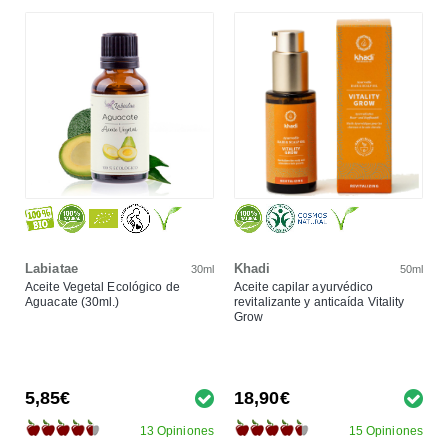
Labiatae
Khadi
30ml
50ml
Aceite Vegetal Ecológico de
Aceite capilar ayurvédico
Aguacate (30ml.)
revitalizante y anticaída Vitality
Grow
5,85€
18,90€
13 Opiniones
15 Opiniones