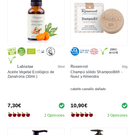
Labiatae
Rosenrot
30ml
60g
Aceite Vegetal Ecológico de
Champú sólido ShampooBit® -
Zanahoria (30ml.)
Nuez y Almendra
cabello castaño dañado
7,30€
10,90€
2 Opiniones
3 Opiniones