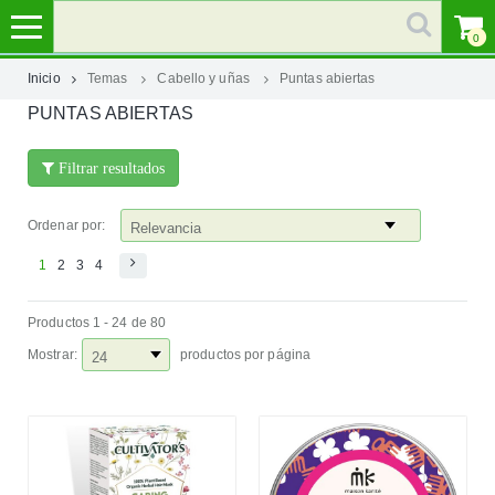
0
Inicio
Temas
Cabello y uñas
Puntas abiertas
PUNTAS ABIERTAS
MI
CUENTA
Filtrar resultados
MARCAS
Ordenar por:
CATEGORÍAS
1
2
3
4
Productos 1 - 24 de 80
AYUDA
Mostrar:
productos por página