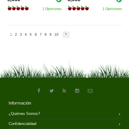
1 Opiniones
1 Opiniones
1
2
3
4
5
6
7
8
9
10
Información
¿Quiénes Somos?
Confidencialidad