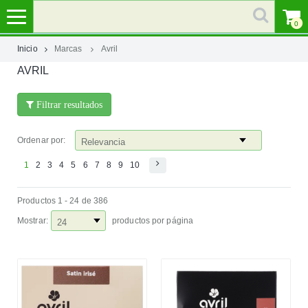
0
Inicio
Marcas
Avril
AVRIL
MI
CUENTA
Filtrar resultados
MARCAS
Ordenar por:
CATEGORÍAS
1
2
3
4
5
6
7
8
9
10
Productos 1 - 24 de 386
AYUDA
Mostrar:
productos por página