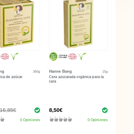
ng
Hanne Bang
360g
15g
ica de azúcar
Cera azucarada orgánica para la
cara
16,85€
8,50€
0 Opiniones
0 Opiniones