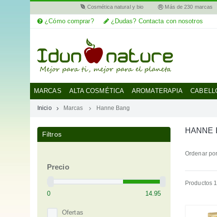
Cosmética natural y bio
Más de 230 marcas
¿Cómo comprar?
¿Dudas? Contacta con nosotros
MI
CUENTA
MARCAS
MARCAS
ALTA COSMÉTICA
AROMATERAPIA
CABELL
Inicio
Marcas
Hanne Bang
CATEGORÍAS
HANNE 
Filtros
AYUDA
Ordenar por
Precio
Productos 1
Ofertas