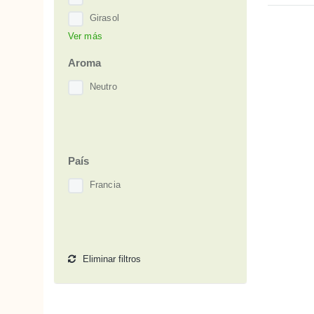
Girasol
Ver más
Limón
Ricino
Aroma
Soja
Neutro
Vitamina E
País
Francia
Eliminar filtros