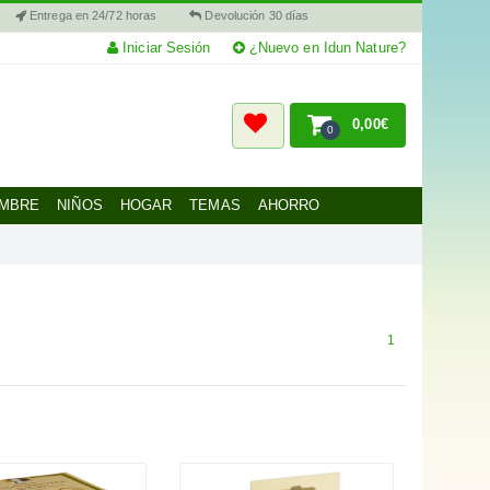
Entrega en 24/72 horas
Devolución 30 días
Iniciar Sesión
¿Nuevo en Idun Nature?
0,00€
0
MBRE
NIÑOS
HOGAR
TEMAS
AHORRO
1