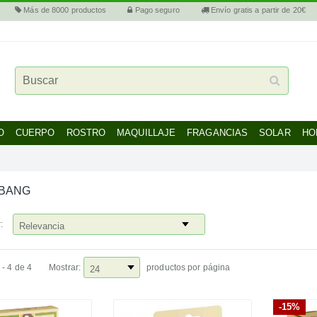
Más de 8000 productos
Pago seguro
Envío gratis a partir de 20€
O
CUERPO
ROSTRO
MAQUILLAJE
FRAGANCIAS
SOLAR
HO
BANG
:
 - 4 de 4
Mostrar:
productos por página
-15%