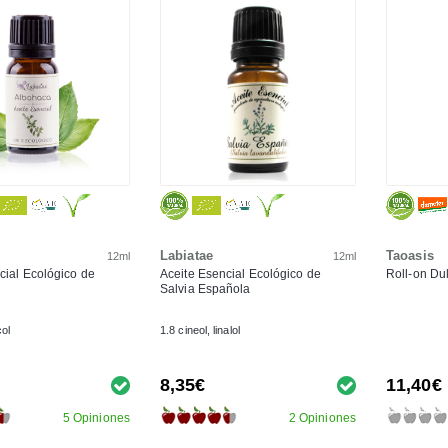
Labiatae
Taoasis
12ml
12ml
cial Ecológico de
Aceite Esencial Ecológico de
Roll-on Du
Salvia Española
col
1.8 cineol, linalol
8,35€
11,40€
5 Opiniones
2 Opiniones