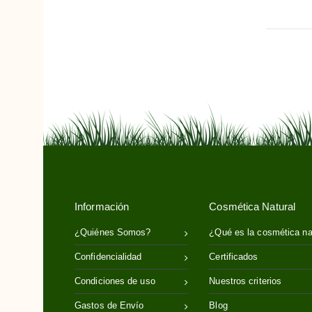
Información
Cosmética Natural
¿Quiénes Somos?
¿Qué es la cosmética na
Confidencialidad
Certificados
Condiciones de uso
Nuestros criterios
Gastos de Envío
Blog