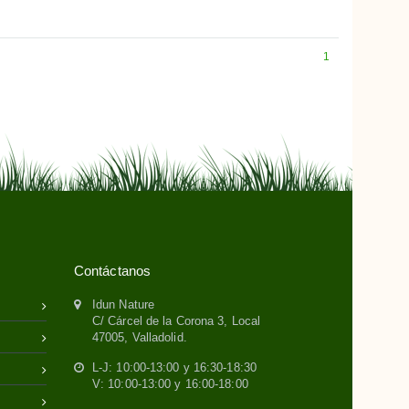
1
Contáctanos
Idun Nature
C/ Cárcel de la Corona 3, Local
47005, Valladolid.
L-J: 10:00-13:00 y 16:30-18:30
V: 10:00-13:00 y 16:00-18:00