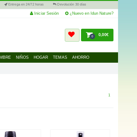
Entrega en 24/72 horas
Devolución 30 días
Iniciar Sesión
¿Nuevo en Idun Nature?
0,00€
0
MBRE
NIÑOS
HOGAR
TEMAS
AHORRO
1