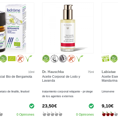
Dr. Hauschka
Labiatae
10ml
75ml
cial Bio de Bergamota
Aceite Corporal de Lodo y
Aceite Ese
Lavanda
Mandarina
ato de linalilo, linalool
tratamiento corporal relajante - protege
Limonene
de los agentes externos
23,50€
9,10€
0 Opiniones
0 Opiniones