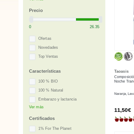
Taoasis
Precio
Ofertas
Novedades
Top Ventas
Características
Taoasis
Composición
100 % BIO
Noche Tran
100 % Natural
Naranja, Lava
Embarazo y lactancia
Ver más
Sin gluten
11,50€
Vegan
Certificados
1% For The Planet