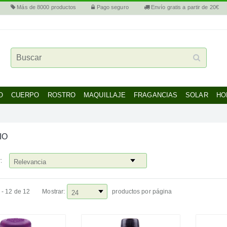
Más de 8000 productos
Pago seguro
Envío gratis a partir de 20€
O
CUERPO
ROSTRO
MAQUILLAJE
FRAGANCIAS
SOLAR
HO
IO
:
 - 12 de 12
Mostrar:
productos por página