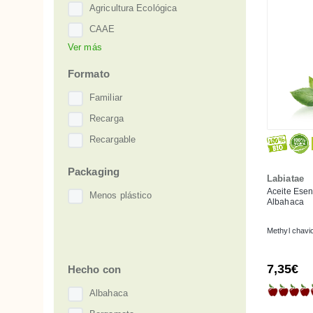
Agricultura Ecológica
CAAE
Ver más
Demeter
NaTrue
Formato
Familiar
Recarga
Recargable
Packaging
Labiatae
Aceite Esen
Menos plástico
Albahaca
Methyl chavi
7,35€
Hecho con
Albahaca