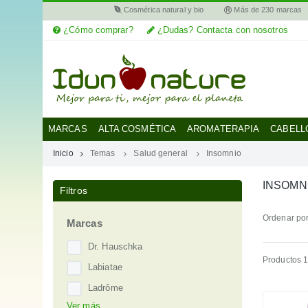
Cosmética natural y bio
Más de 230 marcas
¿Cómo comprar?
¿Dudas? Contacta con nosotros
MI
CUENTA
MARCAS
MARCAS
ALTA COSMÉTICA
AROMATERAPIA
CABELL
Inicio
Temas
Salud general
Insomnio
CATEGORÍAS
INSOMN
Filtros
AYUDA
Ordenar por
Marcas
Dr. Hauschka
Productos 1
Labiatae
Ladrôme
Ver más