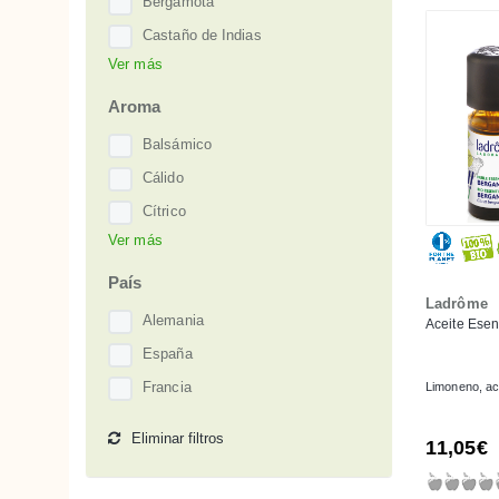
Bergamota
Castaño de Indias
Ver más
Cola de Caballo
Jojoba
Aroma
Karité
Balsámico
Lavanda
Cálido
Mandarina
Cítrico
Manzanilla de Mahón o Santolina
Ver más
Dulce
Naranja
Herbal
País
Oliva
Ladrôme
Lavanda
Alemania
Aceite Esen
Salvia
Mandarina
España
Salvia Española
Manzanilla
Francia
Limoneno, acet
Vainilla
Vetiver
Eliminar filtros
11,05€