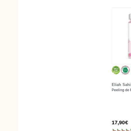
Jonzac
Kerbi
La Corvette
La Droguerie Écologique
Lab de Biarritz
Lamazuna
LaSaponaria
Lavera
Less Is More
Lilà Cosmètics
Eliah Sahi
Lily Lolo
Peeling de 
Mádara
Martina Gebhardt
Masmi
17,90€
Mosqueta's