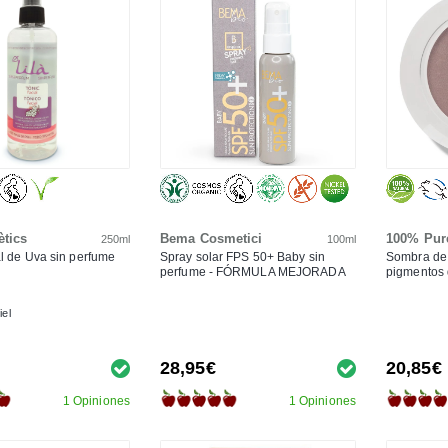
ètics
Bema Cosmetici
100% Pur
250ml
100ml
al de Uva sin perfume
Spray solar FPS 50+ Baby sin
Sombra de
perfume - FÓRMULA MEJORADA
pigmentos d
iel
28,95€
20,85€
1 Opiniones
1 Opiniones