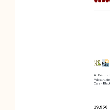
Najel
Natú
Natulim
Natura Siberica
NaturaSPA Cosmetics
NaturcosmetiKa
NeBiolina
Novexpert
Nuura
Ola Bamboo
A. Börlind
Oyuna
Máscara de 
Pandoo
Care - Blac
Petit & Jolie
Pura Vida Organic
PuroBIO
19,95€