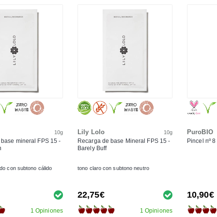
Lily Lolo
PuroBIO
10g
10g
base mineral FPS 15 -
Recarga de base Mineral FPS 15 -
Pincel nº 8
n
Barely Buff
do con subtono cálido
tono claro con subtono neutro
22,75€
10,90€
1 Opiniones
1 Opiniones