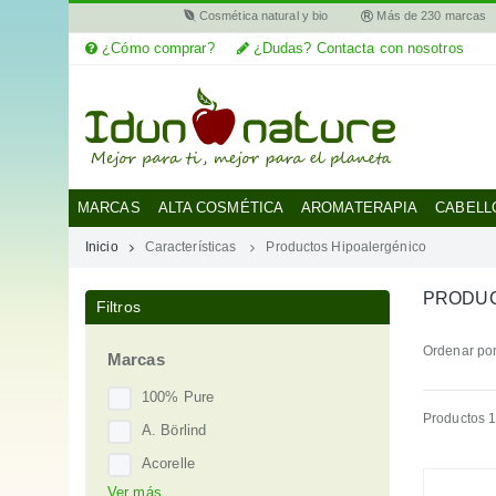
Cosmética natural y bio
Más de 230 marcas
¿Cómo comprar?
¿Dudas? Contacta con nosotros
MI
CUENTA
MARCAS
MARCAS
ALTA COSMÉTICA
AROMATERAPIA
CABELL
Inicio
Características
Productos Hipoalergénico
CATEGORÍAS
PRODUC
Filtros
AYUDA
Ordenar por
Marcas
100% Pure
Productos 1
A. Börlind
Acorelle
Ver más