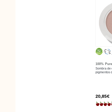
Centifolia
Close
Coslys
Dehesia
Dhyvana
Dr. Bronner's
Earth·Line
Eco Cosmetics
Ecocera
100% Pur
Ecodoo
Sombra de 
pigmentos d
Eliah Sahil
Essabó
Essentiq
20,85€
Etamine du Lys
Fair Squared