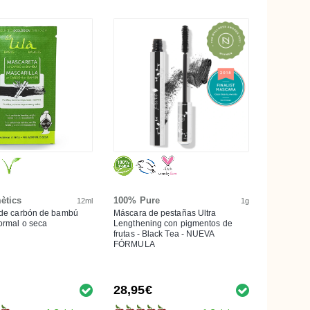
ètics
100% Pure
12ml
1g
 de carbón de bambú
Máscara de pestañas Ultra
normal o seca
Lengthening con pigmentos de
frutas - Black Tea - NUEVA
FÓRMULA
28,95€