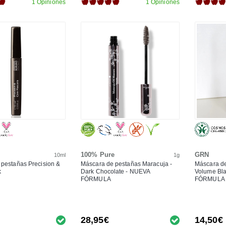
1 Opiniones
1 Opiniones
100% Pure
GRN
10ml
1g
pestañas Precision &
Máscara de pestañas Maracuja -
Máscara d
k
Dark Chocolate - NUEVA
Volume Bla
FÓRMULA
FÓRMULA
28,95€
14,50€