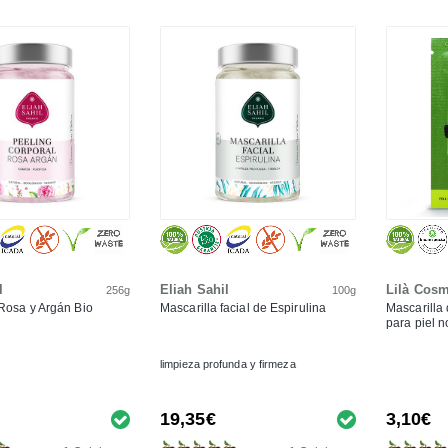
l
Eliah Sahil
Lilà Cosm
256g
100g
Rosa y Argán Bio
Mascarilla facial de Espirulina
Mascarilla
para piel 
limpieza profunda y firmeza
19,35€
3,10€