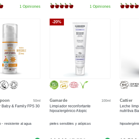
1 Opiniones
1 Opiniones
-20%
poon
Gamarde
Cattier
50ml
100ml
r Baby & Family FPS 30
Limpiador reconfortante
Leche limp
hipoalergénico Atopic
nutritiva B
 - resistente al agua
pieles sensibles y atópicas
hipoalergéni