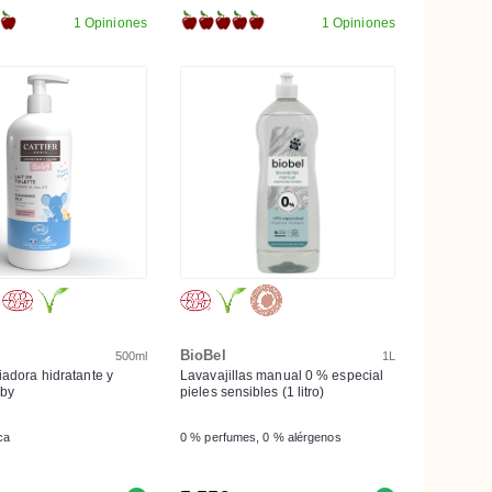
1 Opiniones
1 Opiniones
BioBel
500ml
1L
iadora hidratante y
Lavavajillas manual 0 % especial
aby
pieles sensibles (1 litro)
ca
0 % perfumes, 0 % alérgenos