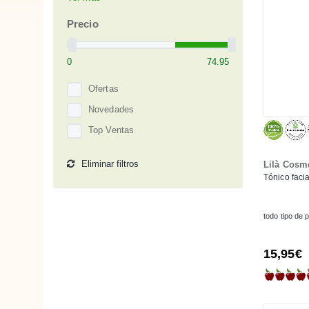
Allo'Nature
Alphanova
Precio
Amapola bio·cosmetics
Anaé
Anthyllis
Ofertas
Avril
Novedades
Banbu
Top Ventas
Beauty Made Easy
Eliminar filtros
Lilà Cosm
Bema Cosmetici
Tónico faci
BioBel
Biocenter
todo tipo de p
Bioregena
Bioturm
15,95€
Carelia
Cattier