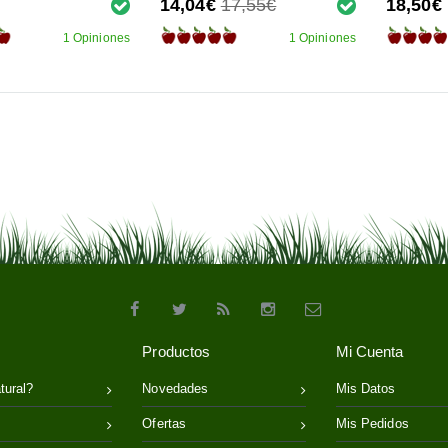
14,04€
17,55€
18,50€
1 Opiniones
1 Opiniones
Productos
Mi Cuenta
tural?
Novedades
Mis Datos
Ofertas
Mis Pedidos