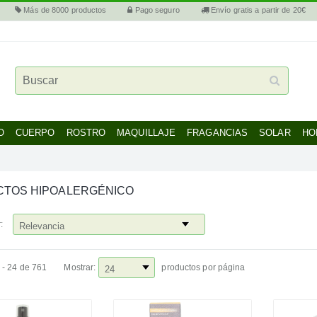
Más de 8000 productos
Pago seguro
Envío gratis a partir de 20€
O
CUERPO
ROSTRO
MAQUILLAJE
FRAGANCIAS
SOLAR
HO
TOS HIPOALERGÉNICO
:
 - 24 de 761
Mostrar:
productos por página