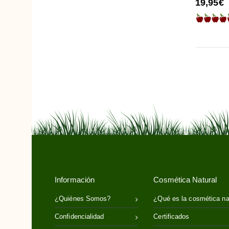
19,95€
Wooden Spoon
Yipsophilia
Información
Cosmética Natural
¿Quiénes Somos?
¿Qué es la cosmética na
Confidencialidad
Certificados