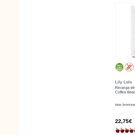
Flora
Florame
Fushi
Gamarde
Green & Beauty
Greenatural
GRN
HayMax
Hello Green
Lily Lolo
Herbera
Recarga de 
Hurraw!
Coffee Bea
i + m
tono broncea
Inika Organic
Jazmín y Azahar
22,75€
John Masters Organics