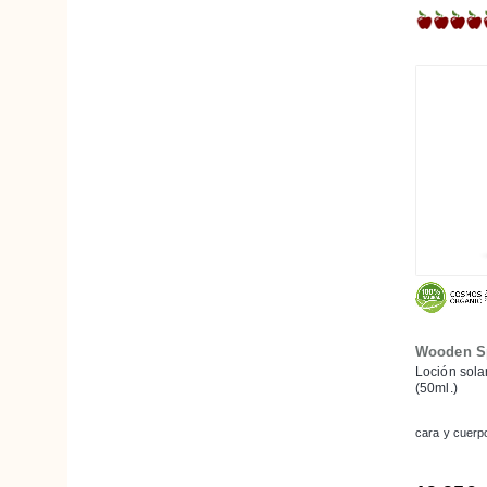
Rosenrot
Sante
Sensé
SensiSana
SO'BiO étic
Sol Santos
Sonett
Speick
Tadé
TanOrganic
The Eco Gang
Wooden S
Unique Hair Care
Loción sola
(50ml.)
Urtekram
cara y cuerpo
We Love The Planet
Weleda