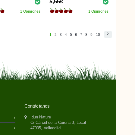
5,55€
1 Opiniones
1 Opiniones
1
2
3
4
5
6
7
8
9
10
Contáctanos
Idun Nature
C/ Cárcel de la Corona 3, Local
47005, Valladolid.