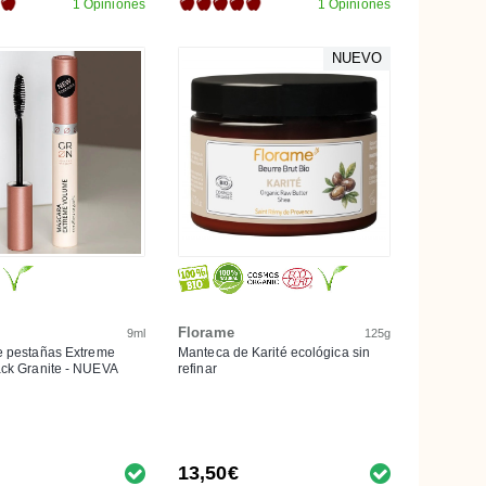
1 Opiniones
1 Opiniones
NUEVO
Florame
9ml
125g
e pestañas Extreme
Manteca de Karité ecológica sin
ck Granite - NUEVA
refinar
13,50€