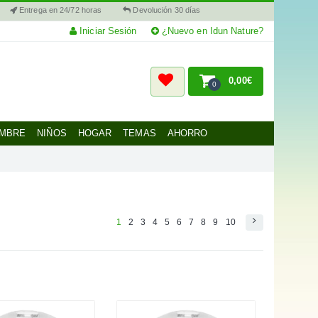
Entrega en 24/72 horas
Devolución 30 días
Iniciar Sesión
¿Nuevo en Idun Nature?
0,00€
0
MBRE
NIÑOS
HOGAR
TEMAS
AHORRO
1
2
3
4
5
6
7
8
9
10