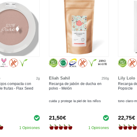
e
Eliah Sahil
Lily Lolo
2g
250g
ojos compacta con
Recarga de jabón de ducha en
Recarga de
e frutas - Flax Seed
polvo - Melón
Popsicle
cuida y protege la piel de los niños
tono claro-
21,50€
22,75€
1 Opiniones
1 Opiniones