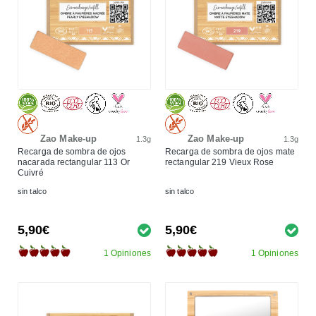
Zao Make-up
Zao Make-up
1.3g
1.3g
Recarga de sombra de ojos
Recarga de sombra de ojos mate
nacarada rectangular 113 Or
rectangular 219 Vieux Rose
Cuivré
sin talco
sin talco
5,90€
5,90€
1 Opiniones
1 Opiniones