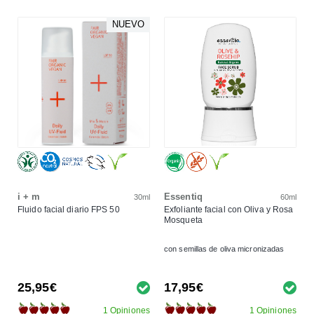
NUEVO
i + m
Essentiq
30ml
60ml
Fluido facial diario FPS 50
Exfoliante facial con Oliva y Rosa
Mosqueta
con semillas de oliva micronizadas
25,95€
17,95€
1 Opiniones
1 Opiniones