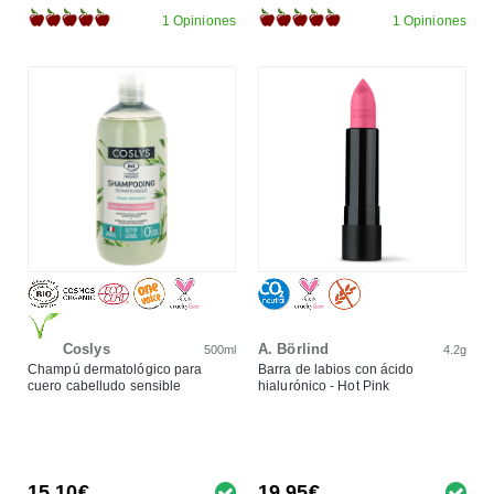
1 Opiniones
1 Opiniones
Coslys
A. Börlind
500ml
4.2g
Champú dermatológico para
Barra de labios con ácido
cuero cabelludo sensible
hialurónico - Hot Pink
15,10€
19,95€