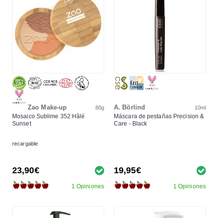
Zao Make-up
A. Börlind
80g
10ml
Mosaico Sublime 352 Hâlé
Máscara de pestañas Precision &
Sunset
Care - Black
recargable
23,90€
19,95€
1 Opiniones
1 Opiniones