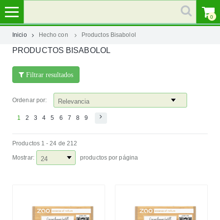
0
Inicio
Hecho con
Productos Bisabolol
PRODUCTOS BISABOLOL
MI
CUENTA
Filtrar resultados
MARCAS
Ordenar por:
CATEGORÍAS
1
2
3
4
5
6
7
8
9
Productos 1 - 24 de 212
AYUDA
Mostrar:
productos por página