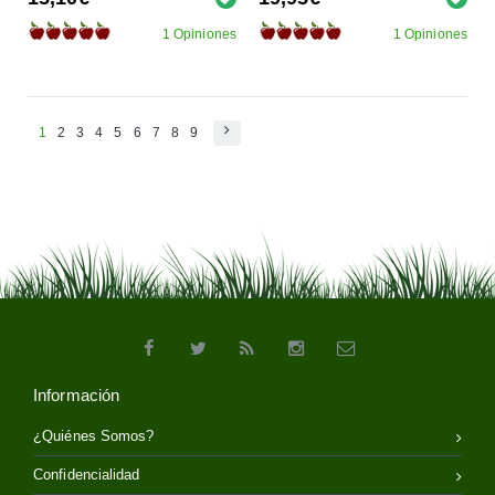
1 Opiniones
1 Opiniones
1
2
3
4
5
6
7
8
9
Información
¿Quiénes Somos?
Confidencialidad