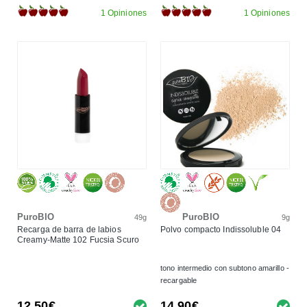
1 Opiniones
1 Opiniones
PuroBIO
PuroBIO
49g
9g
Recarga de barra de labios
Polvo compacto Indissoluble 04
Creamy-Matte 102 Fucsia Scuro
tono intermedio con subtono amarillo -
recargable
12,50€
14,90€