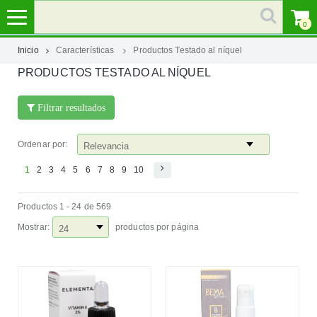
0
Inicio
Características
Productos Testado al níquel
PRODUCTOS TESTADO AL NÍQUEL
MI
CUENTA
Filtrar resultados
MARCAS
Ordenar por:
CATEGORÍAS
1
2
3
4
5
6
7
8
9
10
Productos 1 - 24 de 569
AYUDA
Mostrar:
productos por página