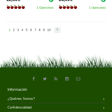
1 Opiniones
1 Opiniones
1
2
3
4
5
6
7
8
9
10
Información
¿Quiénes Somos?
Confidencialidad