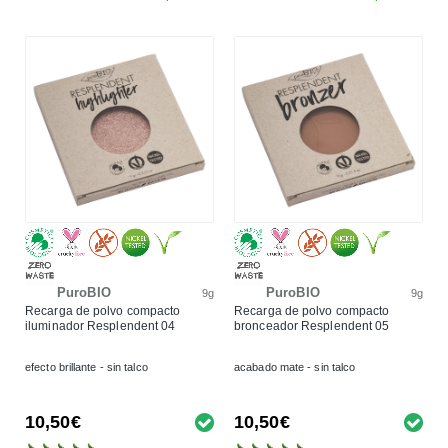
PuroBIO
PuroBIO
9g
9g
Recarga de polvo compacto
Recarga de polvo compacto
iluminador Resplendent 04
bronceador Resplendent 05
efecto brillante - sin talco
acabado mate - sin talco
10,50€
10,50€