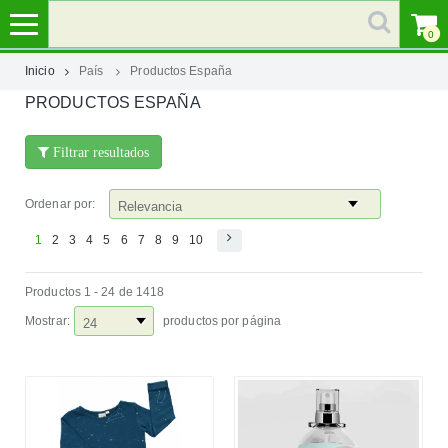
0
Inicio
País
Productos España
PRODUCTOS ESPAÑA
MI
CUENTA
Filtrar resultados
MARCAS
Ordenar por:
CATEGORÍAS
1
2
3
4
5
6
7
8
9
10
Productos 1 - 24 de 1418
AYUDA
Mostrar:
productos por página