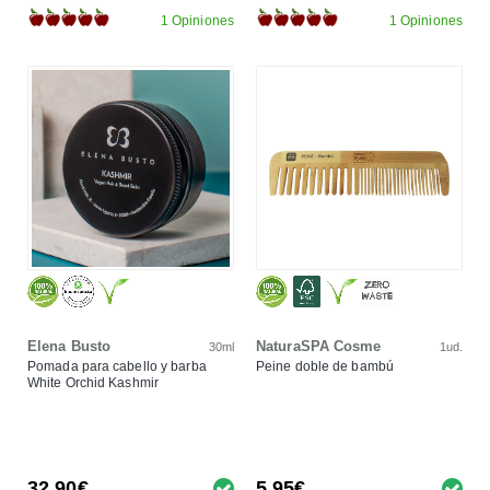
1 Opiniones
1 Opiniones
Elena Busto
NaturaSPA Cosme
30ml
1ud.
Pomada para cabello y barba
Peine doble de bambú
White Orchid Kashmir
32,90€
5,95€