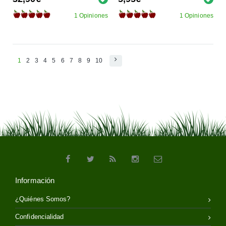
1 Opiniones
1 Opiniones
1
2
3
4
5
6
7
8
9
10
Información
¿Quiénes Somos?
Confidencialidad