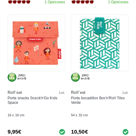
1 Opiniones
1 Opiniones
Roll'eat
Roll'eat
1ud.
1ud.
Porta snacks Snack'n'Go Kids
Porta bocadillos Boc'n'Roll Tiles
Space
Verde
16 x 16 cm
54 x 32 cm
9,95€
10,50€