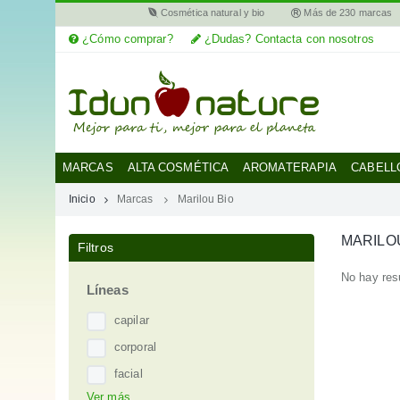
Cosmética natural y bio
Más de 230 marcas
¿Cómo comprar?
¿Dudas? Contacta con nosotros
MI
CUENTA
MARCAS
MARCAS
ALTA COSMÉTICA
AROMATERAPIA
CABELL
Inicio
Marcas
Marilou Bio
CATEGORÍAS
MARILO
Filtros
AYUDA
No hay res
Líneas
capilar
corporal
facial
Ver más