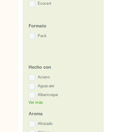
Ecocert
Formato
Pack
Hecho con
Aciano
Aguacate
Albaricoque
Ver más
Algas Rojas
Almendra Dulce
Aroma
Aloe Vera
Afrutado
Amapola