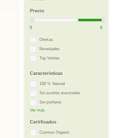
Actifs Marins
Argán
Precio
Monoï de Tahití
Ofertas
Novedades
Top Ventas
Características
100 % Natural
Sin aceites esenciales
Sin perfume
Ver más
Sin sulfatos
Vegan
Certificados
Cosmos Organic