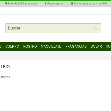
Más de 8000 productos
Pago seguro
Envío gratis a partir de 20€
O
CUERPO
ROSTRO
MAQUILLAJE
FRAGANCIAS
SOLAR
HO
U BIO
ultados.