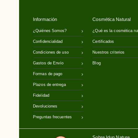
Hamamelis
Haya
Información
Cosmética Natural
Helicriso o Siempreviva
¿Quiénes Somos?
¿Qué es la cosmética na
Hierba Luisa o Verbena
Confidencialidad
Certificados
Jojoba
Condiciones de uso
Nuestros criterios
Karité
Gastos de Envío
Blog
Limón
Manzanilla
Formas de pago
Manzanilla Marítima
Plazos de entrega
Melocotón
Fidelidad
Miel
Devoluciones
Musgo de Irlanda (Carrageenan)
Preguntas frecuentes
Naranja
Nenúfar
Sobre Idun Nature
Ricino