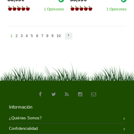
1 Opiniones
1 Opiniones
1
2
3
4
5
6
7
8
9
10
Información
¿Quiénes Somos?
Confidencialidad