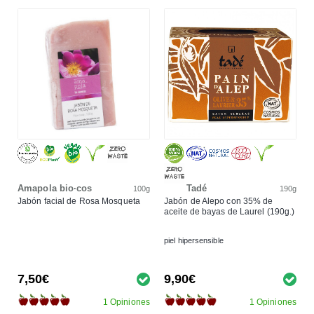
Amapola bio·cos
Tadé
100g
190g
Jabón facial de Rosa Mosqueta
Jabón de Alepo con 35% de
aceite de bayas de Laurel (190g.)
piel hipersensible
7,50€
9,90€
1 Opiniones
1 Opiniones