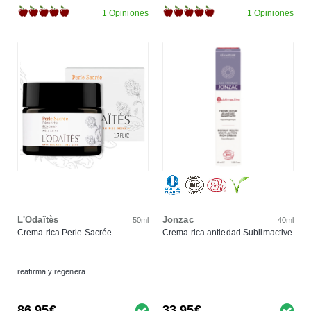
1 Opiniones
1 Opiniones
L'Odaïtès
Jonzac
50ml
40ml
Crema rica Perle Sacrée
Crema rica antiedad Sublimactive
reafirma y regenera
86,95€
33,95€