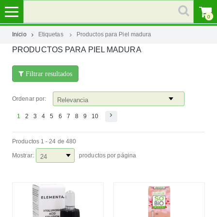
0
Inicio
Etiquetas
Productos para Piel madura
PRODUCTOS PARA PIEL MADURA
MI
CUENTA
Filtrar resultados
MARCAS
Ordenar por:
CATEGORÍAS
1
2
3
4
5
6
7
8
9
10
Productos 1 - 24 de 480
AYUDA
Mostrar:
productos por página