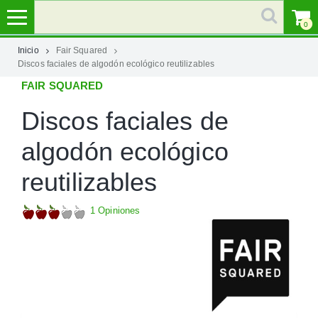
0
Inicio
Fair Squared
Discos faciales de algodón ecológico reutilizables
MI
FAIR SQUARED
CUENTA
Discos faciales de
MARCAS
algodón ecológico
CATEGORÍAS
reutilizables
AYUDA
1 Opiniones