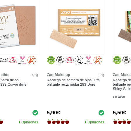
ethic
Zao Make-up
Zao Make
4.6g
1.3g
tierra de sol
Recarga de sombra de ojos ultra
Recarga de
 333 Cuivré doré
brillante rectangular 283 Doré
brillante r
Shiny Sati
sin talco
5,90€
5,50€
1 Opiniones
1 Opiniones