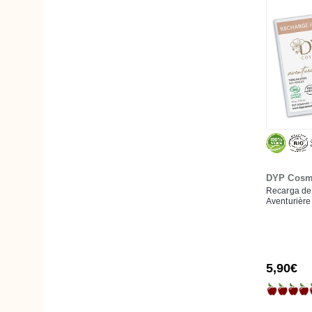
Huygens
Jonzac
K pour Karité
Kerbi
La Corvette
Lab de Biarritz
Ladrôme
Lamazuna
Les couleurs de Jeanne
DYP Cosm
Mint-e Health
Recarga de 
Aventurière
Mosqueta's
Najel
Natessance
5,90€
Natura Siberica
Naturado