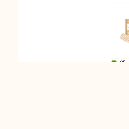
Oléanat
Physalis
Secrets de Provence
SO'BiO étic
UVbio
Wooden Spoon
Zao Make-up
Zao Make-
Recarga de 
brillante re
Champagne
sin talco
5,90€