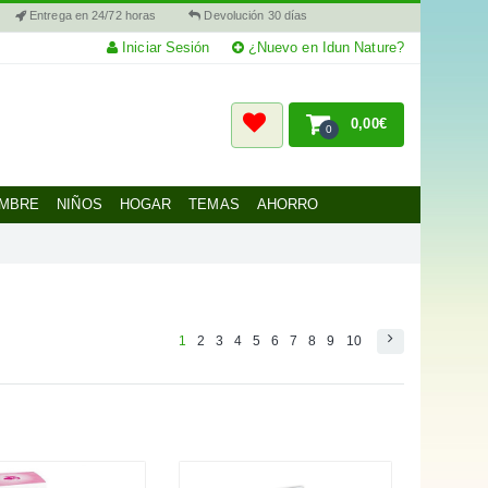
Entrega en 24/72 horas
Devolución 30 días
Iniciar Sesión
¿Nuevo en Idun Nature?
0,00€
0
MBRE
NIÑOS
HOGAR
TEMAS
AHORRO
1
2
3
4
5
6
7
8
9
10