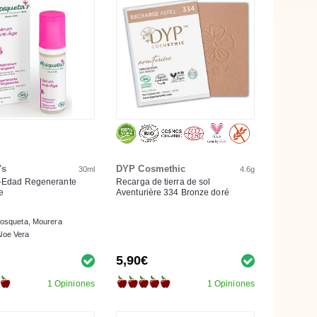
's
DYP Cosmethic
30ml
4.6g
i-Edad Regenerante
Recarga de tierra de sol
e
Aventurière 334 Bronze doré
osqueta, Mourera
 Aloe Vera
5,90€
1 Opiniones
1 Opiniones