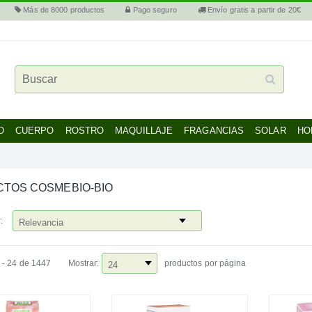
Más de 8000 productos
Pago seguro
Envío gratis a partir de 20€
O
CUERPO
ROSTRO
MAQUILLAJE
FRAGANCIAS
SOLAR
HO
TOS COSMEBIO-BIO
:
 - 24 de 1447
Mostrar:
productos por página