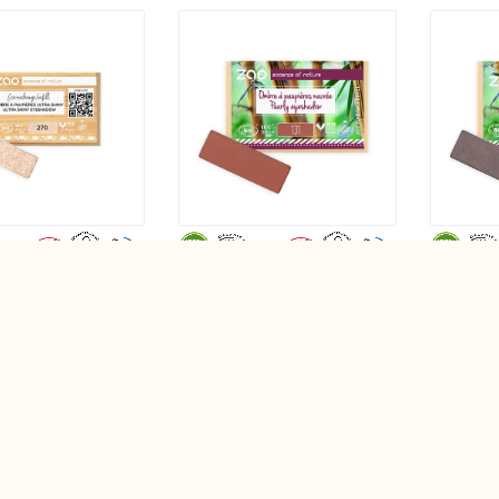
up
Zao Make-up
Zao Make
1.3g
1.3g
sombra de ojos ultra
Recarga de sombra de ojos
Recarga de
ctangular 270
nacarada rectangular 131 Terre de
nacarada r
 Nacré
Sienne
Foncé Nac
sin talco
sin talco
5,90€
5,50€
1 Opiniones
1 Opiniones