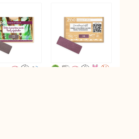
-up
Zao Make-up
1.3g
1.3g
 sombra de ojos
Recarga de sombra de ojos
ectangular 129 Violet
nacarada rectangular 118 Prune
ré
Nacré
sin talco
5,90€
1 Opiniones
1 Opiniones