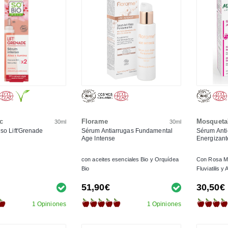
c
Florame
Mosqueta
30ml
30ml
so Lift'Grenade
Sérum Antiarrugas Fundamental
Sérum Ant
Age Intense
Energizant
con aceites esenciales Bio y Orquídea
Con Rosa M
Bio
Fluviatilis y
51,90€
30,50€
1 Opiniones
1 Opiniones