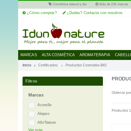
Cosmética natural y bio
Más de 230 marcas
¿Cómo comprar?
¿Dudas? Contacta con nosotros
MI
CUENTA
MARCAS
MARCAS
ALTA COSMÉTICA
AROMATERAPIA
CABELL
Inicio
Certificados
Productos Cosmebio-BIO
CATEGORÍAS
PRODUC
Filtros
AYUDA
Ordenar por
Marcas
Acorelle
Productos 1
Alepeo
Allo'Nature
Ver más