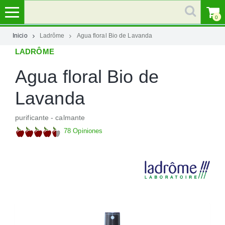
0
Inicio
Ladrôme
Agua floral Bio de Lavanda
LADRÔME
MI
CUENTA
Agua floral Bio de
MARCAS
Lavanda
purificante - calmante
CATEGORÍAS
78 Opiniones
AYUDA